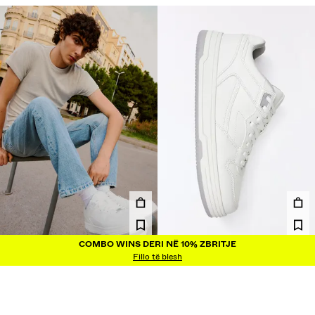
COMBO WINS DERI NË 10% ZBRITJE
COMBO WINS DERI NË 10% ZBRITJE
ATLETE BAZIKE
ATLETE BAZIKE
Fillo të blesh
2,950.00 ALL
2,950.00 ALL
2 NGJYRAT
2 NGJYRAT