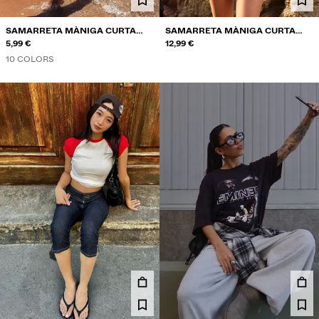
SAMARRETA MÀNIGA CURTA
SAMARRETA MÀNIGA CURTA
COLL RODÓ
5,99 €
ESTAMPADA
12,99 €
10 COLORS