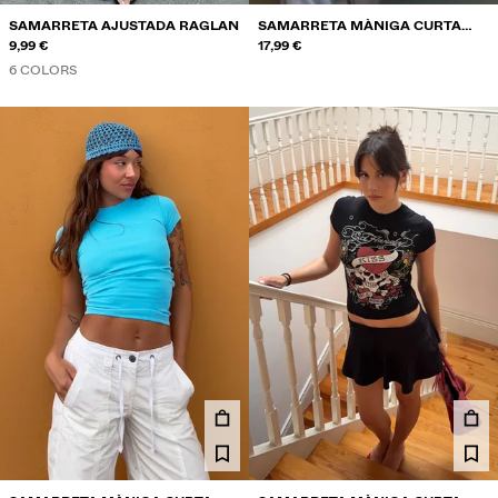
SAMARRETA AJUSTADA RAGLAN
SAMARRETA MÀNIGA CURTA
9,99 €
OVERSIZE EMINEM
17,99 €
6 COLORS