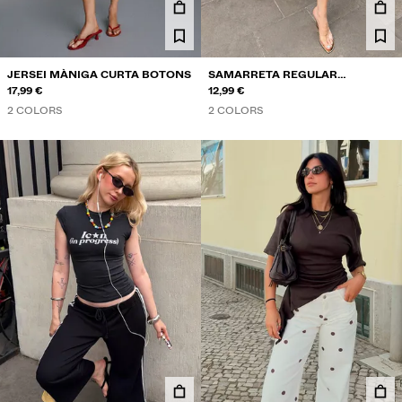
JERSEI MÀNIGA CURTA BOTONS
SAMARRETA REGULAR
17,99 €
ESTAMPAT
12,99 €
2 COLORS
2 COLORS