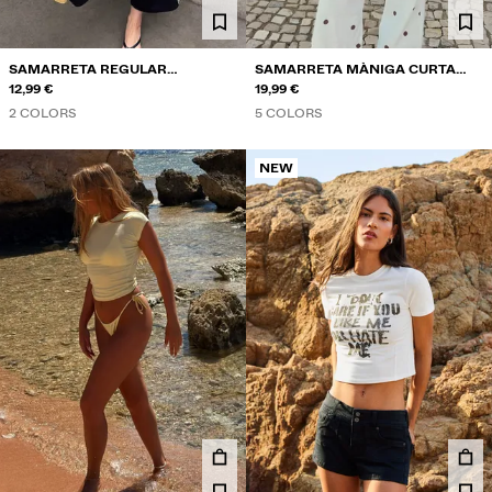
SAMARRETA REGULAR
SAMARRETA MÀNIGA CURTA
ESTAMPAT
12,99 €
FRUNZIMENT
19,99 €
2 COLORS
5 COLORS
NEW