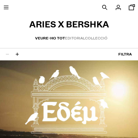
ARIES X BERSHKA
VEURE-HO TOT
EDITORIAL
COL·LECCIÓ
REBAIXES FINS AL -50%
FILTRA
12 resultats
NOVA COL·LECCIÓ
NOVETATS
VEURE TOT
SAMARRETES I POLOS
PANTALONS
TEXANS