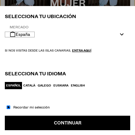
MUJER
SELECCIONA TU UBICACIÓN
MERCADO
España
SI NOS VISITAS DESDE LAS ISLAS CANARIAS,
ENTRA AQUÍ
SELECCIONA TU IDIOMA
ESPAÑOL
CATALÀ
GALEGO
EUSKARA
ENGLISH
Recordar mi selección
IR A MODA
HOMBRE
CONTINUAR