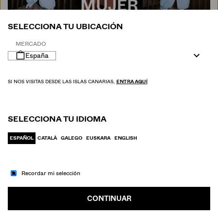
MUJER
SELECCIONA TU UBICACIÓN
MERCADO
España
SI NOS VISITAS DESDE LAS ISLAS CANARIAS,
ENTRA AQUÍ
SELECCIONA TU IDIOMA
ESPAÑOL
CATALÀ
GALEGO
EUSKARA
ENGLISH
Recordar mi selección
IR A MODA
HOMBRE
CONTINUAR