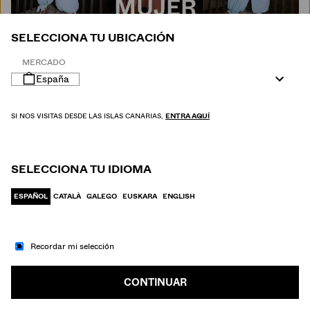
MUJER
SELECCIONA TU UBICACIÓN
MERCADO
España
SI NOS VISITAS DESDE LAS ISLAS CANARIAS,
ENTRA AQUÍ
SELECCIONA TU IDIOMA
ESPAÑOL
CATALÀ
GALEGO
EUSKARA
ENGLISH
Recordar mi selección
IR A MODA
HOMBRE
CONTINUAR