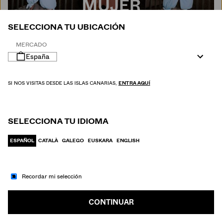
MUJER
SELECCIONA TU UBICACIÓN
MERCADO
España
SI NOS VISITAS DESDE LAS ISLAS CANARIAS,
ENTRA AQUÍ
SELECCIONA TU IDIOMA
ESPAÑOL
CATALÀ
GALEGO
EUSKARA
ENGLISH
Recordar mi selección
IR A MODA
HOMBRE
CONTINUAR