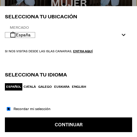
MUJER
SELECCIONA TU UBICACIÓN
MERCADO
España
SI NOS VISITAS DESDE LAS ISLAS CANARIAS,
ENTRA AQUÍ
SELECCIONA TU IDIOMA
ESPAÑOL
CATALÀ
GALEGO
EUSKARA
ENGLISH
Recordar mi selección
IR A MODA
HOMBRE
CONTINUAR