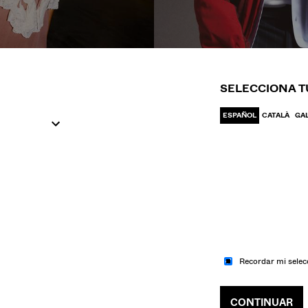
IR A MODA
IR A MODA
UJER
HOM
SELECCIONA T
ESPAÑOL
CATALÀ
GA
Recordar mi selec
CONTINUAR