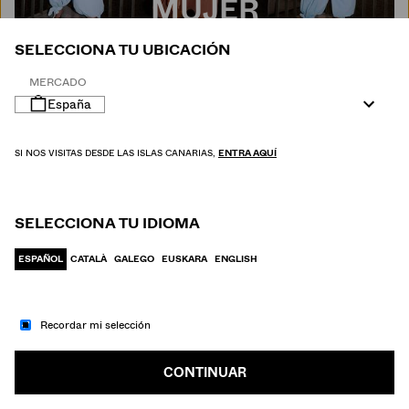
MUJER
SELECCIONA TU UBICACIÓN
MERCADO
España
SI NOS VISITAS DESDE LAS ISLAS CANARIAS,
ENTRA AQUÍ
SELECCIONA TU IDIOMA
ESPAÑOL
CATALÀ
GALEGO
EUSKARA
ENGLISH
Recordar mi selección
IR A MODA
HOMBRE
CONTINUAR