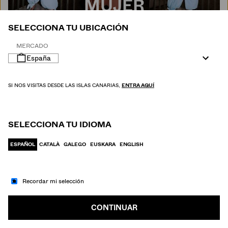
MUJER
SELECCIONA TU UBICACIÓN
MERCADO
España
SI NOS VISITAS DESDE LAS ISLAS CANARIAS,
ENTRA AQUÍ
SELECCIONA TU IDIOMA
ESPAÑOL
CATALÀ
GALEGO
EUSKARA
ENGLISH
Recordar mi selección
IR A MODA
HOMBRE
CONTINUAR