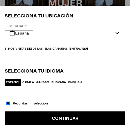
MUJER
SELECCIONA TU UBICACIÓN
MERCADO
España
SI NOS VISITAS DESDE LAS ISLAS CANARIAS,
ENTRA AQUÍ
SELECCIONA TU IDIOMA
ESPAÑOL
CATALÀ
GALEGO
EUSKARA
ENGLISH
Recordar mi selección
IR A MODA
HOMBRE
CONTINUAR