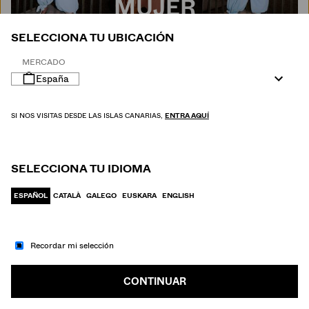
MUJER
SELECCIONA TU UBICACIÓN
MERCADO
España
SI NOS VISITAS DESDE LAS ISLAS CANARIAS,
ENTRA AQUÍ
SELECCIONA TU IDIOMA
ESPAÑOL
CATALÀ
GALEGO
EUSKARA
ENGLISH
Recordar mi selección
IR A MODA
HOMBRE
CONTINUAR