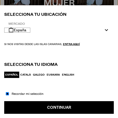
MUJER
SELECCIONA TU UBICACIÓN
MERCADO
España
SI NOS VISITAS DESDE LAS ISLAS CANARIAS,
ENTRA AQUÍ
SELECCIONA TU IDIOMA
ESPAÑOL
CATALÀ
GALEGO
EUSKARA
ENGLISH
Recordar mi selección
IR A MODA
HOMBRE
CONTINUAR