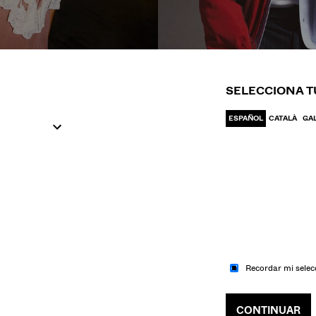
IR A MODA
IR A MODA
UJER
HOM
SELECCIONA T
ESPAÑOL
CATALÀ
GA
Recordar mi selec
CONTINUAR