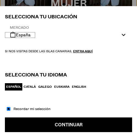
MUJER
SELECCIONA TU UBICACIÓN
MERCADO
España
SI NOS VISITAS DESDE LAS ISLAS CANARIAS,
ENTRA AQUÍ
SELECCIONA TU IDIOMA
ESPAÑOL
CATALÀ
GALEGO
EUSKARA
ENGLISH
Recordar mi selección
IR A MODA
HOMBRE
CONTINUAR