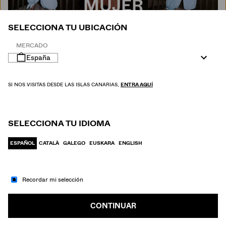
MUJER
SELECCIONA TU UBICACIÓN
MERCADO
España
SI NOS VISITAS DESDE LAS ISLAS CANARIAS,
ENTRA AQUÍ
SELECCIONA TU IDIOMA
ESPAÑOL
CATALÀ
GALEGO
EUSKARA
ENGLISH
Recordar mi selección
IR A MODA
HOMBRE
CONTINUAR