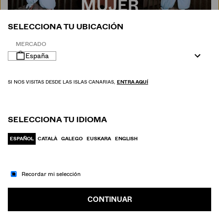
MUJER
SELECCIONA TU UBICACIÓN
MERCADO
España
SI NOS VISITAS DESDE LAS ISLAS CANARIAS,
ENTRA AQUÍ
SELECCIONA TU IDIOMA
ESPAÑOL
CATALÀ
GALEGO
EUSKARA
ENGLISH
Recordar mi selección
IR A MODA
HOMBRE
CONTINUAR