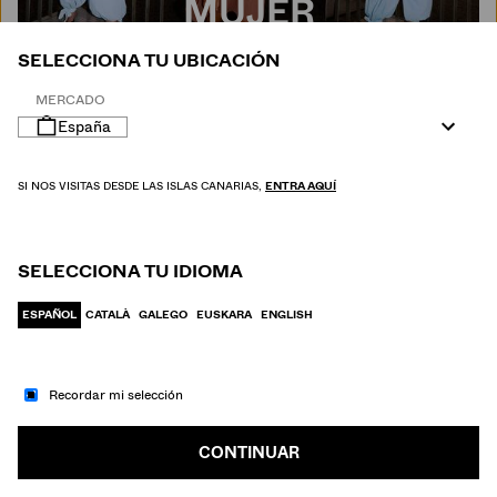
MUJER
SELECCIONA TU UBICACIÓN
MERCADO
España
SI NOS VISITAS DESDE LAS ISLAS CANARIAS,
ENTRA AQUÍ
SELECCIONA TU IDIOMA
ESPAÑOL
CATALÀ
GALEGO
EUSKARA
ENGLISH
Recordar mi selección
IR A MODA
HOMBRE
CONTINUAR