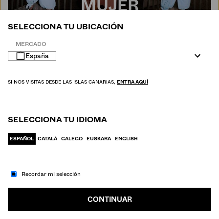
MUJER
SELECCIONA TU UBICACIÓN
MERCADO
España
SI NOS VISITAS DESDE LAS ISLAS CANARIAS,
ENTRA AQUÍ
SELECCIONA TU IDIOMA
ESPAÑOL
CATALÀ
GALEGO
EUSKARA
ENGLISH
Recordar mi selección
IR A MODA
HOMBRE
CONTINUAR