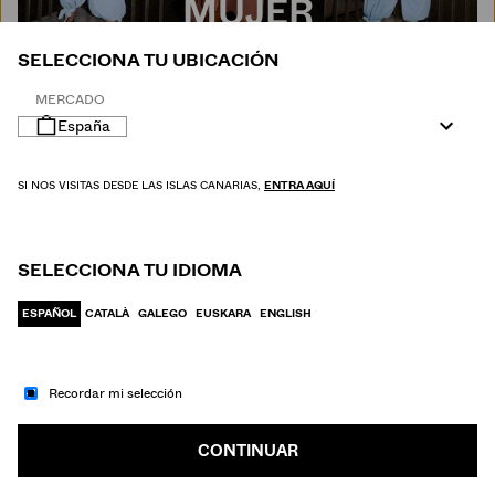
MUJER
SELECCIONA TU UBICACIÓN
MERCADO
España
SI NOS VISITAS DESDE LAS ISLAS CANARIAS,
ENTRA AQUÍ
SELECCIONA TU IDIOMA
ESPAÑOL
CATALÀ
GALEGO
EUSKARA
ENGLISH
Recordar mi selección
IR A MODA
HOMBRE
CONTINUAR