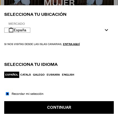
MUJER
SELECCIONA TU UBICACIÓN
MERCADO
España
SI NOS VISITAS DESDE LAS ISLAS CANARIAS,
ENTRA AQUÍ
SELECCIONA TU IDIOMA
ESPAÑOL
CATALÀ
GALEGO
EUSKARA
ENGLISH
Recordar mi selección
IR A MODA
HOMBRE
CONTINUAR