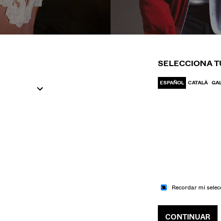
IR A MODA
IR A MODA
UJER
HOM
SELECCIONA T
ESPAÑOL
CATALÀ
GA
Recordar mi selec
CONTINUAR