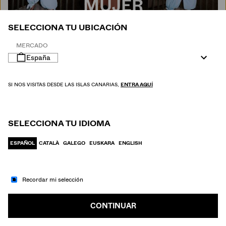
MUJER
SELECCIONA TU UBICACIÓN
MERCADO
España
SI NOS VISITAS DESDE LAS ISLAS CANARIAS,
ENTRA AQUÍ
SELECCIONA TU IDIOMA
ESPAÑOL
CATALÀ
GALEGO
EUSKARA
ENGLISH
Recordar mi selección
IR A MODA
HOMBRE
CONTINUAR