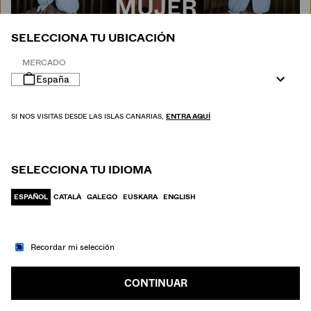
MUJER
SELECCIONA TU UBICACIÓN
MERCADO
España
SI NOS VISITAS DESDE LAS ISLAS CANARIAS,
ENTRA AQUÍ
SELECCIONA TU IDIOMA
ESPAÑOL
CATALÀ
GALEGO
EUSKARA
ENGLISH
Recordar mi selección
IR A MODA
HOMBRE
CONTINUAR