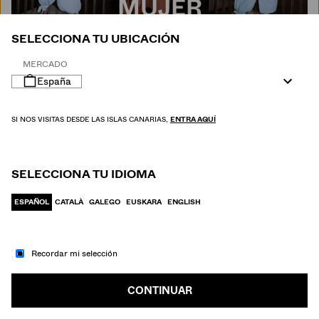
MUJER
SELECCIONA TU UBICACIÓN
MERCADO
España
SI NOS VISITAS DESDE LAS ISLAS CANARIAS,
ENTRA AQUÍ
SELECCIONA TU IDIOMA
ESPAÑOL
CATALÀ
GALEGO
EUSKARA
ENGLISH
Recordar mi selección
IR A MODA
HOMBRE
CONTINUAR