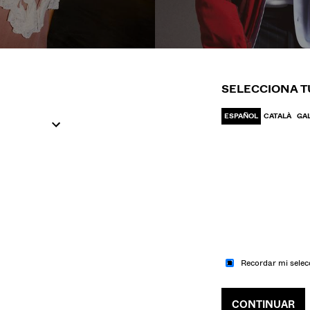
IR A MODA
IR A MODA
UJER
HOM
SELECCIONA T
ESPAÑOL
CATALÀ
GA
Recordar mi selec
CONTINUAR