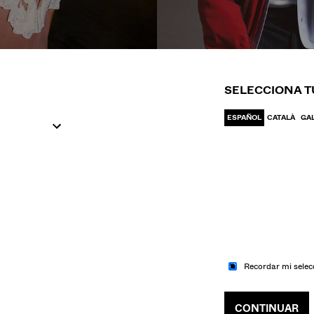
IR A MODA
IR A MODA
UJER
HOM
SELECCIONA T
ESPAÑOL
CATALÀ
GA
Recordar mi selec
CONTINUAR