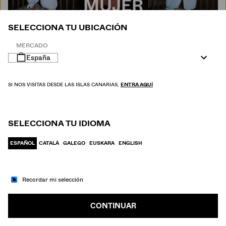
MUJER
SELECCIONA TU UBICACIÓN
MERCADO
España
SI NOS VISITAS DESDE LAS ISLAS CANARIAS,
ENTRA AQUÍ
SELECCIONA TU IDIOMA
ESPAÑOL
CATALÀ
GALEGO
EUSKARA
ENGLISH
Recordar mi selección
IR A MODA
HOMBRE
CONTINUAR