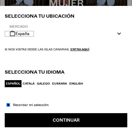
MUJER
SELECCIONA TU UBICACIÓN
MERCADO
España
SI NOS VISITAS DESDE LAS ISLAS CANARIAS,
ENTRA AQUÍ
SELECCIONA TU IDIOMA
ESPAÑOL
CATALÀ
GALEGO
EUSKARA
ENGLISH
Recordar mi selección
IR A MODA
HOMBRE
CONTINUAR