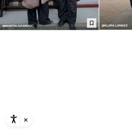
@KLARA.LANGEE
@MARTALOZANOOC