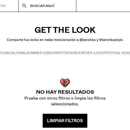
ERS
BUSCAR AQUÍ
GET THE LOOK
Comparte tus looks en redes mencionando a @bershka y #bershkastyle.
Y
CASUAL
VIRAL
SUMMER VIBES
PARTY
DENIM
LEATHER-LOOK
FESTIVAL SE
Get the look
NO HAY RESULTADOS
Prueba con otros filtros o limpia los filtros
seleccionados.
LIMPIAR FILTROS