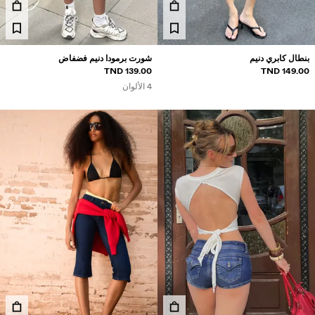
بناطيل جينز
شورتات
بنطال كابري دنيم
شورت برمودا دنيم فضفاض
سويت شيرتات
139.00 TND
149.00 TND
قمصان
4 الألوان
سويتر وكارديغان
سترات من التريكو
ملابس سباحة
أحذية
إكسسوارات
نتجات موصى بها
لشراكات®
لمنتجات الأكثر مبيعًا