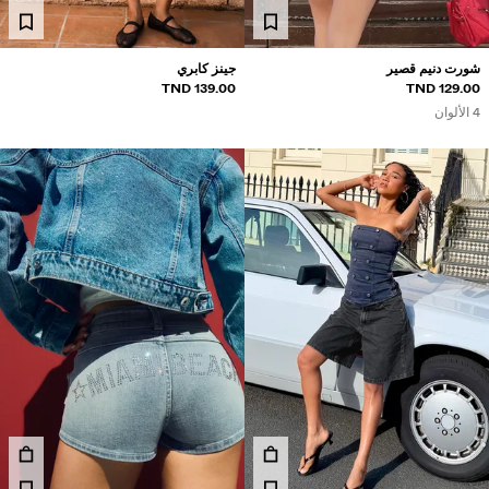
ريدة من نوعها
BERSHKA MUSI
شورت دنيم قصير
جينز كابري
139.00 TND
129.00 TND
4 الألوان
NEWSLETTER
المساعدة