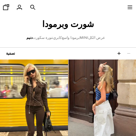
شورت وبرمودا
عرض الكل
MINI
برمودا واسع
كابري
تنورة سكورت
دنيم
تنزيلات حتى-40%
تصفية
91 نتائج
عرض الكل
تيشرتات و قمصان بولو
سراويل وشورتات برمودا
قمصان
سويت شيرتات وسترات صوفية
جاكيتات
أحذية