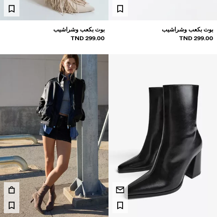
بناطيل جينز
شورتات
بوت بكعب وشراشيب
بوت بكعب وشراشيب
299.00 TND
299.00 TND
سويت شيرتات
قمصان
سويتر وكارديغان
سترات من التريكو
ملابس سباحة
أحذية
إكسسوارات
نتجات موصى بها
لشراكات®
لمنتجات الأكثر مبيعًا