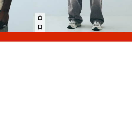
مسح
نزيلات حتى-40%
جينز فضفاض للغاية
تيشرت بقصة مربعة و
69.90 TND
159.00 TND
4 الألوان
2 الألوان