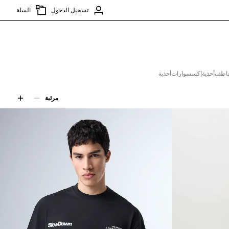
تسجيل الدخول
السلة
عاطف
أحذية
إكسسوارات
أحذية
مرئية