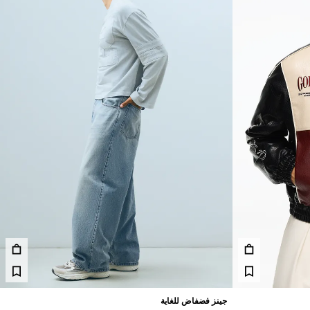
جينز فضفاض للغاية