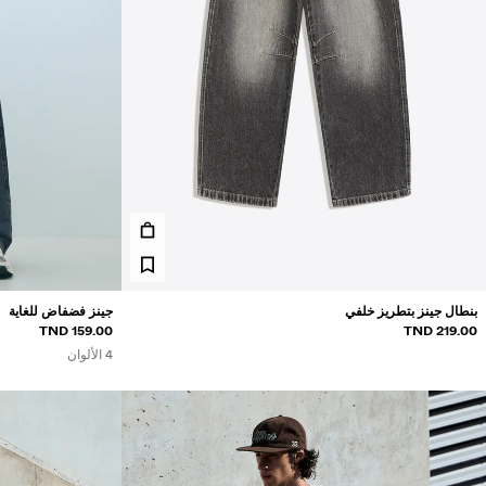
السعر
319 TND
50 TND
جديد
عرض أحدث المنتجات
بنطال جينز بتطريز خلفي
جينز فضفاض للغاية
159.00 TND
219.00 TND
4 الألوان