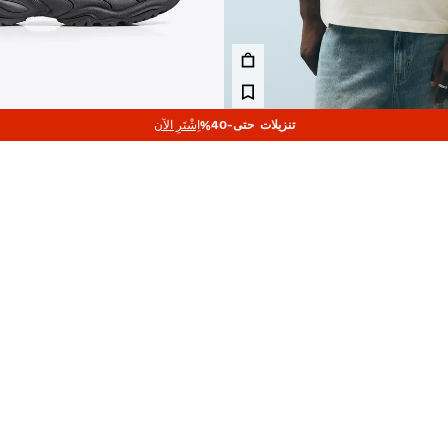
تنزيلات حتى-40%
اِشْتَرِ الآن
طبعة
حذاء رياضي بنعل ضخم
199.00 TND