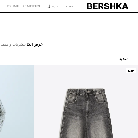
نساء
- رجال
BY INFLUENCERS
العودة إلى الصفحة الرئيسية
عرض الكل
تيشرتات و قمصان
تصفية
جديد
ترتيب حسب
سعر تصاعدي
سعر تنازلي
اللون
المقاس