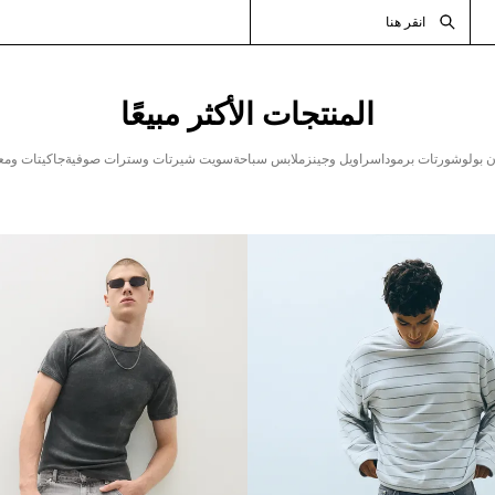
انقر هنا
المنتجات الأكثر مبيعًا
 بولو
شورتات برمودا
سراويل وجينز
ملابس سباحة
سويت شيرتات وسترات صوفية
جاكيتات وم