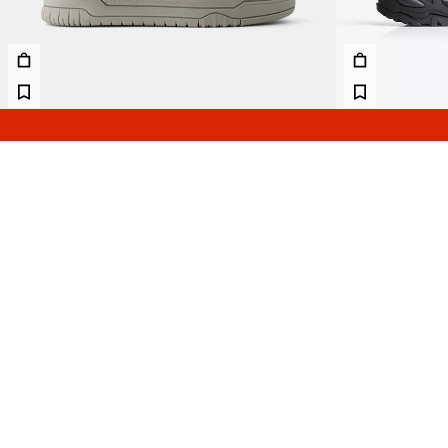
حذاء تزلج أساسي
199.00 TND