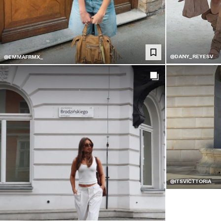
@DANY_REYESV
@EMMAFRMX_
@ITSVICTTORIA