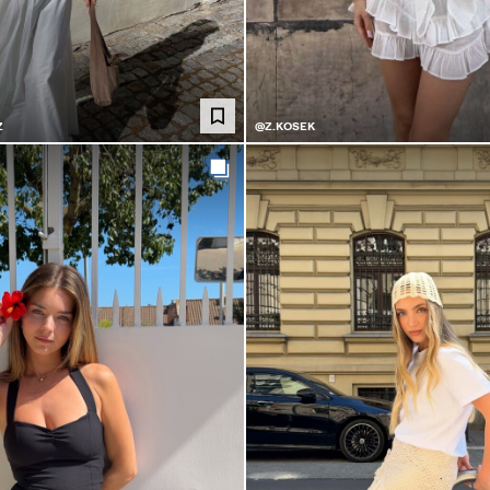
Z
@Z.KOSEK