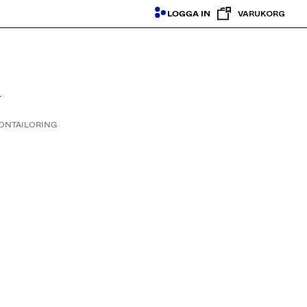
LOGGA IN
VARUKORG
.
SON
TAILORING