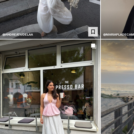
@ANDREATUDELAA
@MARIAPLADECAM