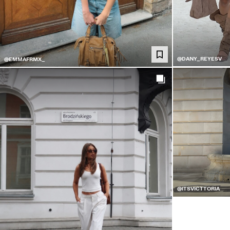
@DANY_REYESV
@EMMAFRMX_
@ITSVICTTORIA