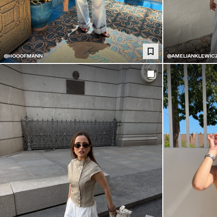
@HOOOFMANN
@AMELIANKLEWIC