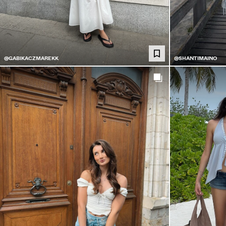
@GABIKACZMAREKK
@SHANTIMAINO