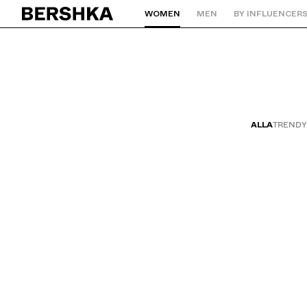
WOMEN
MEN
BY INFLUENCER
Tillbaka till startsidan
ALLA
TRENDY