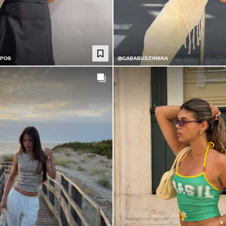
POS
@GABABUDZINSKA