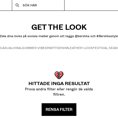
S
SÖK HÄR
GET THE LOOK
Dela dina looks på sociala medier genom att tagga @bershka och #Bershkastyle
CASUAL
VIRAL
SUMMER VIBES
PARTY
DENIM
LEATHER-LOOK
FESTIVAL SEA
Get the look
HITTADE INGA RESULTAT
Prova andra filter eller rengör de valda
filtren.
RENSA FILTER