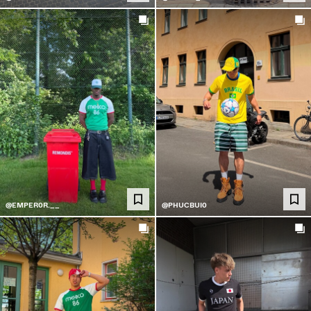
@EMPER0R.__
@PHUCBUI0