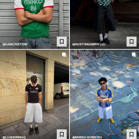
@GABERISTOW
@AUSTINGABRIELLL
@LUISSINNGG
@MIRKO.GOMERO