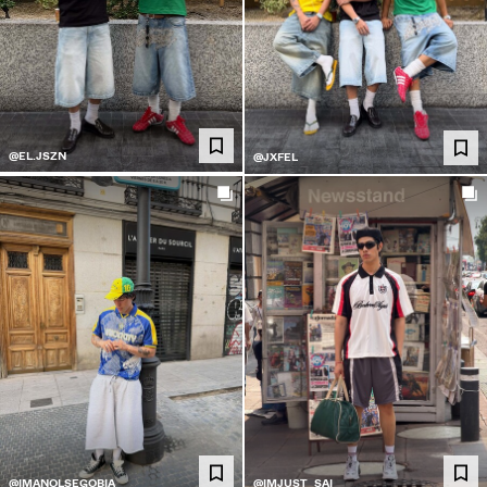
@EL.JSZN
@JXFEL
@IMANOLSEGOBIA
@IMJUST_SAI