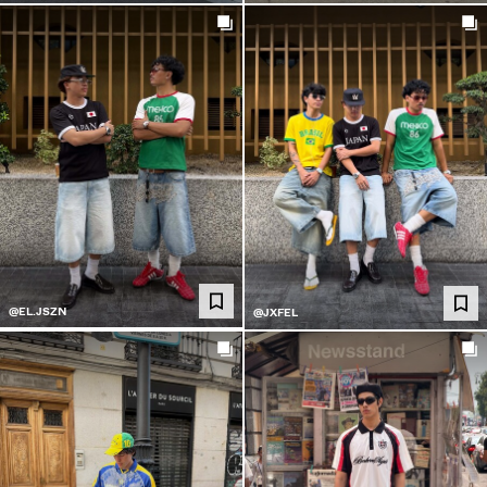
@EL.JSZN
@JXFEL