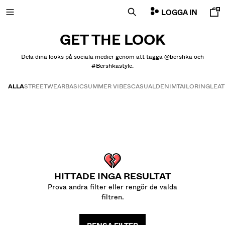
LOGGA IN
GET THE LOOK
Dela dina looks på sociala medier genom att tagga @bershka och
#Bershkastyle.
NYHETER
ALLA
STREETWEAR
BASIC
SUMMER VIBES
CASUAL
DENIM
TAILORING
LEA
CURATED BY
Get the look
COMBO WINS %
SE ALLA
JACKOR
T-SHIRTS OCH PIKÉTRÖJOR
HITTADE INGA RESULTAT
BYXOR
Prova andra filter eller rengör de valda
JEANS
filtren.
BERMUDAS
COLLEGETRÖJOR