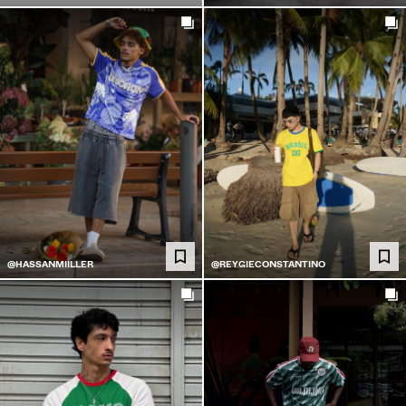
@HASSANMIILLER
@REYGIECONSTANTINO