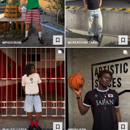
@PHUCBUI0
@CREATEDBYTAAVI
@JALEELCOSTA
@BENJ.SZN