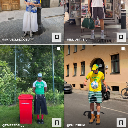
@IMANOLSEGOBIA
@IMJUST_SAI
@EMPER0R.__
@PHUCBUI0