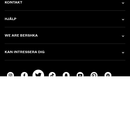
KONTAKT
HJÄLP
WE ARE BERSHKA
KAN INTRESSERA DIG
KÖPVILLKOR
INTEGRITETSPOLICY
POLICY FÖR COOKIES
KONFIGURERA COOKIES
SAJTKARTA
INDITEX GROUP MODERN SLAVERY AND HUMAN TRAFFICKING IN SUPPLY
CHAIN STATEMENT 2025
ANVÄNDNING AV AI
SWEDEN
|
SVENSK
© 2026 BERSHKA
Byta marknad och språk