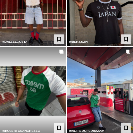
@JALEELCOSTA
@BENJ.SZN
@ROBERTOSANCHEZZC
@ALFREDOPEDRAZA21