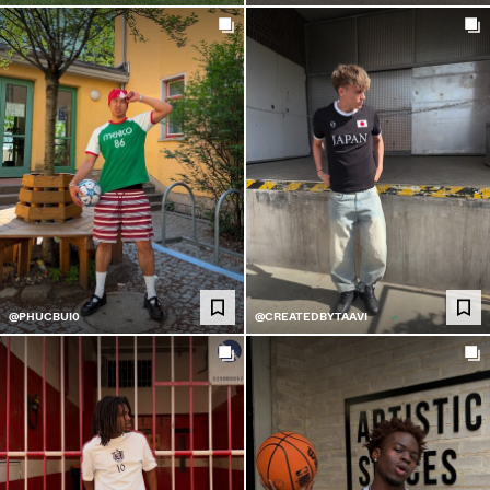
@PHUCBUI0
@CREATEDBYTAAVI