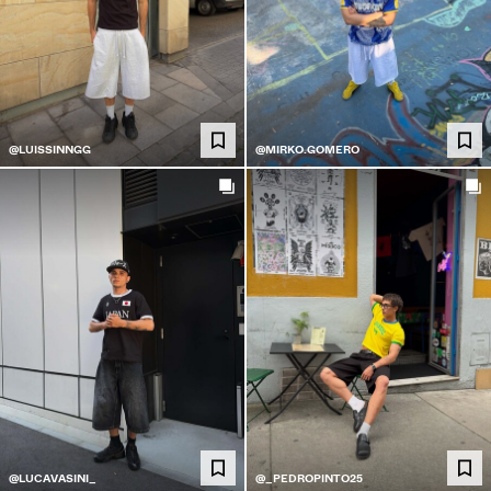
@LUISSINNGG
@MIRKO.GOMERO
@LUCAVASINI_
@_PEDROPINTO25