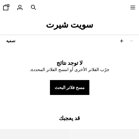
سويت شيرت
تصفية
جديدنا
0 نتائج
CURATED BY
لا توجد نتائج
جرّب الفلاتر الأخرى أو امسح الفلاتر المحددة.
COMBO WINS %
مسح فلاتر البحث
رض الكل
اكيتات
يشرتات و قمصان بولو
ناطيل
قد يعجبك
ناطيل جينز
ورتات
ويت شيرتات