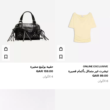
مصان
ويتر وكارديغان
طقم متناسقة
لابس سباحة
حذية
كسسوارات
نتجات موصى بها
لشراكات®
لمنتجات الأكثر مبيعًا
ريدة من نوعها
BERSHKA MUSI
ONLINE EXCLUSIVE
حقيبة بولينغ صغيرة
NEWSLETTER
المساعدة
تيشرت غير متماثل بأكمام قصيرة
159.00 QAR
89.00 QAR
4 الألوان
6 الألوان