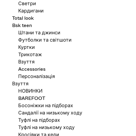
Светри
Кардигани
Total look
Bsk teen
Штани та джинси
Футболки та світшоти
Куртки
Трикотаж
Взуття
Accessories
Персоналізація
Взуття
НОВИНКИ
BAREFOOT
Босоніжки на підборах
Сандалії на низькому ходу
Туфлі на підборах
Туфлі на низькому ходу
Кросівки та кеди