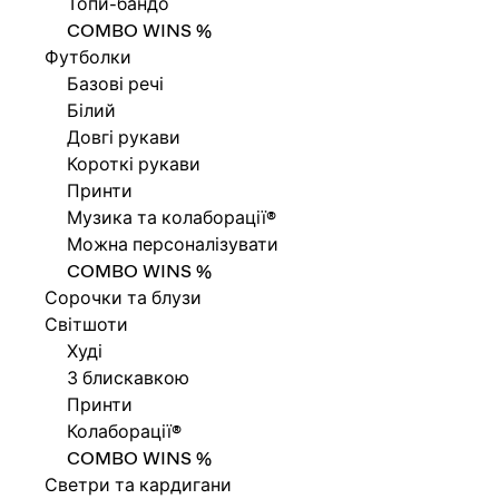
Топи-бандо
COMBO WINS %
Футболки
Базові речі
Білий
Довгі рукави
Короткі рукави
Принти
Музика та колаборації®
Можна персоналізувати
COMBO WINS %
Сорочки та блузи
Світшоти
Худі
З блискавкою
Принти
Колаборації®
COMBO WINS %
Светри та кардигани