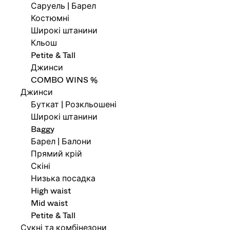
Саруель | Барел
Костюмні
Широкі штанини
Кльош
Petite & Tall
Джинси
COMBO WINS %
Джинси
Буткат | Розкльошені
Широкі штанини
Baggy
Барел | Балони
Прямий крій
Скіні
Низька посадка
High waist
Mid waist
Petite & Tall
Сукні та комбінезони