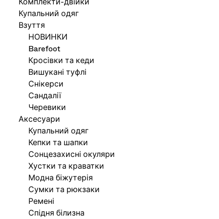
Комплекти-двійки
Купальний одяг
Взуття
НОВИНКИ
Barefoot
Кросівки та кеди
Вишукані туфлі
Снікерси
Сандалії
Черевики
Аксесуари
Купальний одяг
Кепки та шапки
Сонцезахисні окуляри
Хустки та краватки
Модна біжутерія
Сумки та рюкзаки
Ремені
Спідня білизна