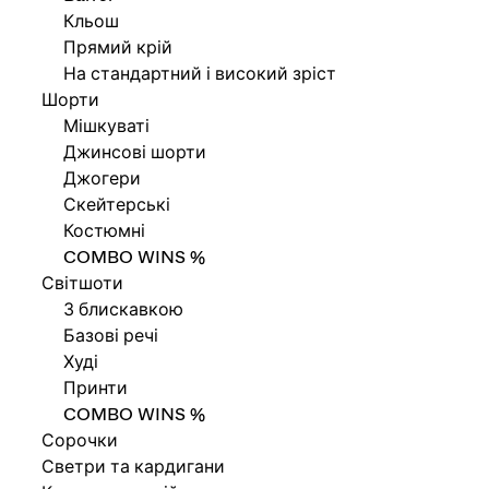
Кльош
Прямий крій
На стандартний і високий зріст
Шорти
Мішкуваті
Джинсові шорти
Джогери
Скейтерські
Костюмні
COMBO WINS %
Світшоти
З блискавкою
Базові речі
Худі
Принти
COMBO WINS %
Сорочки
Светри та кардигани