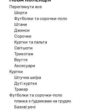
Переглянути все
Шорти
Футболки та сорочки-поло
Штани
Джинси
Сорочки
Куртки та пальта
Світшоти
Трикотаж
Взуття
Аксесуари
Куртки
Штучна шкіра
Дуті куртки
Тракер
Футболки та сорочки-поло
планка з ґудзиками на грудях
Базові речі