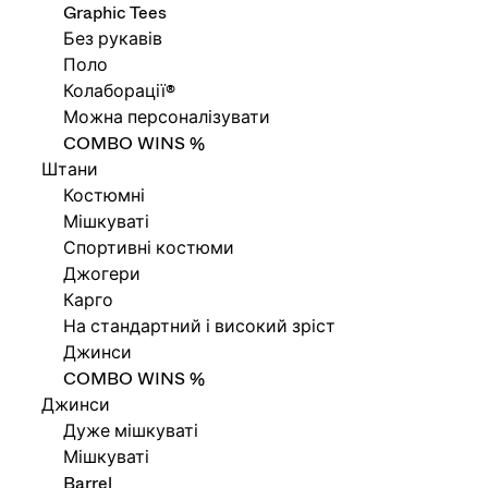
Graphic Tees
Без рукавів
Поло
Колаборації®
Можна персоналізувати
COMBO WINS %
Штани
Костюмні
Мішкуваті
Спортивні костюми
Джогери
Карго
На стандартний і високий зріст
Джинси
COMBO WINS %
Джинси
Дуже мішкуваті
Мішкуваті
Barrel