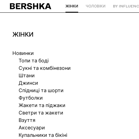
ЖІНКИ
ЧОЛОВІКИ
BY INFLUEN
Повернутися на головну сторінку
ЖІНКИ
Новинки
Топи та боді
Сукні та комбінезони
Штани
Джинси
Спідниці та шорти
Футболки
Жакети та піджаки
Светри та жакети
Взуття
Аксесуари
Купальники та бікіні