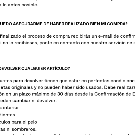
 con nuestro departamento de atención al cliente y solucion
 lo antes posible.
UEDO ASEGURARME DE HABER REALIZADO BIEN MI COMPRA?
finalizado el proceso de compra recibirás un e-mail de confir
i no lo recibieses, ponte en contacto con nuestro servicio de 
DEVOLVER CUALQUIER ARTÍCULO?
uctos para devolver tienen que estar en perfectas condicione
uetas originales y no pueden haber sido usados. Debe realizars
ón en un plazo máximo de 30 días desde la Confirmación de E
eden cambiar ni devolver:
 interior
dientes
culos para el pelo