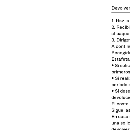
tu móvil
Devolver
1. Haz la
2. Recib
al paque
3. Diríg
A contin
Recogid
Estafeta
• Si sol
primeros
• Si rea
período 
• Si des
devoluci
El coste
Sigue la
En caso 