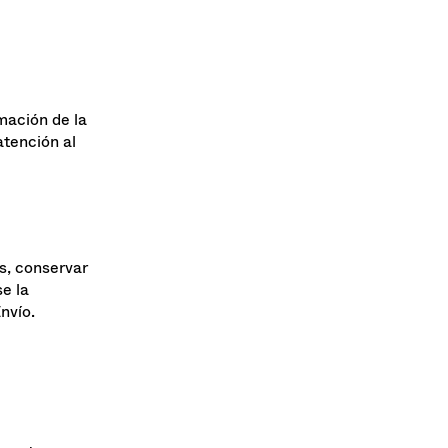
aremos el
mación de la
atención al
s, conservar
e la
nvío.