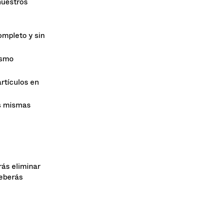
nuestros
ompleto y sin
ismo
artículos en
as mismas
rás eliminar
deberás