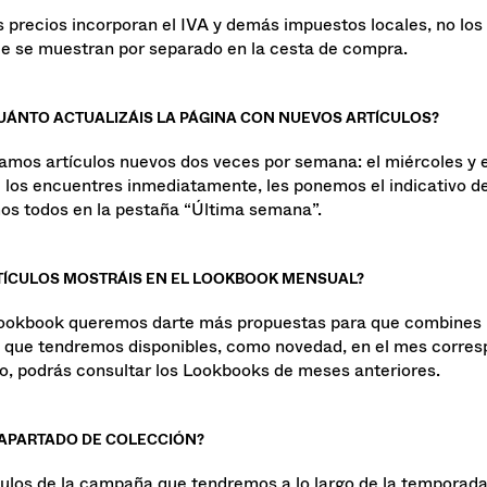
CLUYEN LOS PRECIOS?
s precios incorporan el IVA y demás impuestos locales, no los
ue se muestran por separado en la cesta de compra.
UÁNTO ACTUALIZÁIS LA PÁGINA CON NUEVOS ARTÍCULOS?
amos artículos nuevos dos veces por semana: el miércoles y e
 los encuentres inmediatamente, les ponemos el indicativo d
s todos en la pestaña “Última semana”.
TÍCULOS MOSTRÁIS EN EL LOOKBOOK MENSUAL?
ookbook queremos darte más propuestas para que combines p
s que tendremos disponibles, como novedad, en el mes corres
, podrás consultar los Lookbooks de meses anteriores.
L APARTADO DE COLECCIÓN?