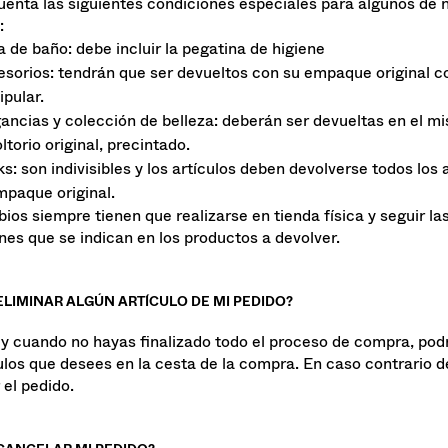
as ni sombreros.
uenta las siguientes condiciones especiales para algunos de 
:
 de baño: debe incluir la pegatina de higiene
sorios: tendrán que ser devueltos con su empaque original c
pular.
ancias y colección de belleza: deberán ser devueltas en el m
ltorio original, precintado.
s: son indivisibles y los artículos deben devolverse todos los 
mpaque original.
ios siempre tienen que realizarse en tienda física y seguir l
nes que se indican en los productos a devolver.
ELIMINAR ALGÚN ARTÍCULO DE MI PEDIDO?
y cuando no hayas finalizado todo el proceso de compra, pod
culos que desees en la cesta de la compra. En caso contrario 
 el pedido.