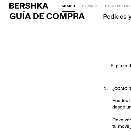
MUJER
HOMBRE
BY INFLUENC
Volver a la página de inicio
GUÍA DE COMPRA
pedidos 
El plazo 
¿CÓMO D
Puedes h
desde un
Devolver