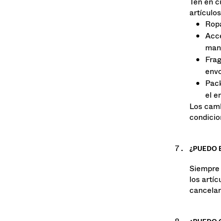
Gorr
Ten en c
artículos
Ropa
Acce
mani
Frag
envo
Pack
el e
Los camb
condicio
¿PUEDO 
Siempre 
los artí
cancelar