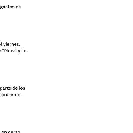
 gastos de
l viernes.
e “New” y los
arte de los
pondiente.