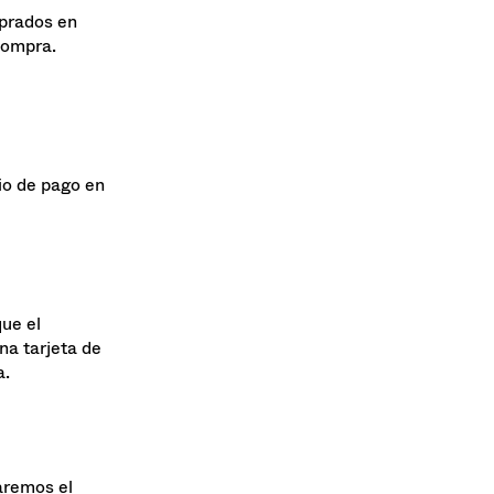
que desees
mprados en
compra.
io de pago en
ue el
na tarjeta de
a.