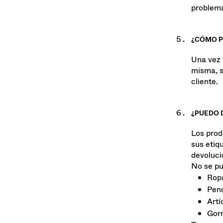
Contacta
problema
¿CÓMO P
Una vez 
misma, s
cliente.
¿PUEDO 
Los prod
sus etiq
devoluci
No se pu
Ropa
Pen
Artí