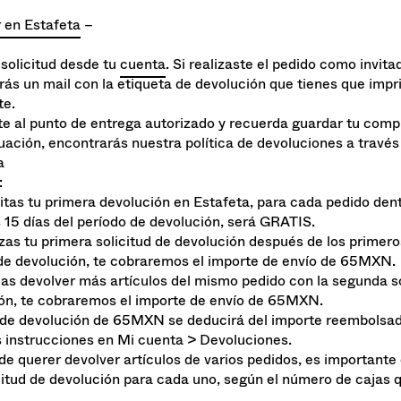
 junto con el artículo que quieras cambiar o devolver.
 en Estafeta
–
 solicitud desde tu
cuenta
. Si realizaste el pedido como invita
irás un mail con la etiqueta de devolución que tienes que impr
te.
ete al punto de entrega autorizado y recuerda guardar tu com
uación, encontrarás nuestra política de devoluciones a través
a
:
icitas tu primera devolución en Estafeta, para cada pedido dent
 15 días del período de devolución, será GRATIS.
lizas tu primera solicitud de devolución después de los primero
de devolución, te cobraremos el importe de envío de 65MXN.
eas devolver más artículos del mismo pedido con la segunda so
ón, te cobraremos el importe de envío de 65MXN.
 de devolución de 65MXN se deducirá del importe reembolsad
s instrucciones en Mi cuenta > Devoluciones.
de querer devolver artículos de varios pedidos, es importante 