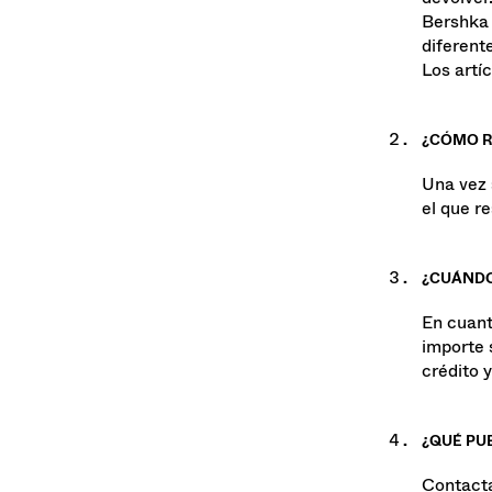
una soli
devolver
Bershka 
diferent
Los artí
¿CÓMO R
Una vez 
el que r
¿CUÁNDO
En cuant
importe 
crédito 
¿QUÉ PU