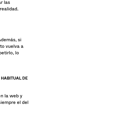
r las
realidad.
Además, si
nto vuelva a
etirlo, lo
 HABITUAL DE
en la web y
siempre el del