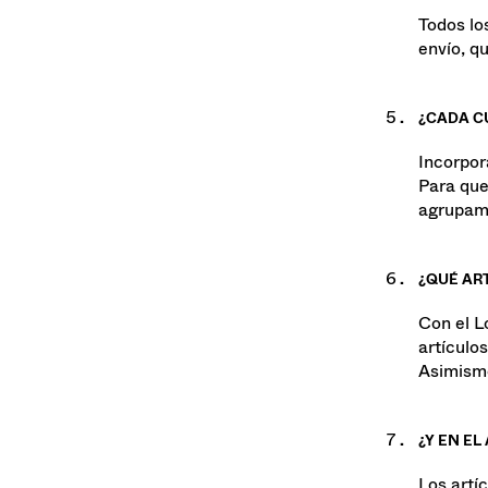
¿QUÉ IN
Todos lo
envío, q
¿CADA C
Incorpor
Para que
agrupamo
¿QUÉ AR
Con el L
artículo
Asimismo
¿Y EN E