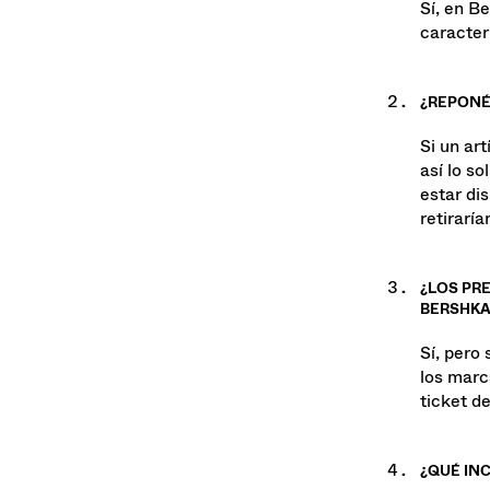
Sí, en B
caracterí
¿REPONÉ
Si un ar
así lo so
estar dis
retirarí
¿LOS PRE
BERSHKA
Sí, pero 
los marc
ticket d