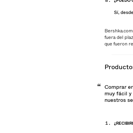
¿PUEDO 
Sí, desd
Bershka.com 
fuera del pla
que fueron re
producto
Comprar en
muy fácil y
nuestros se
¿RECIBI