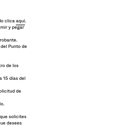
do clica
aquí
.
imir y pegar
probante.
 del Punto de
ro de los
s 15 días del
licitud de
o.
que solicites