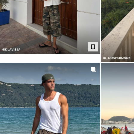
@DLAVIEJA
@_CONNORJACK