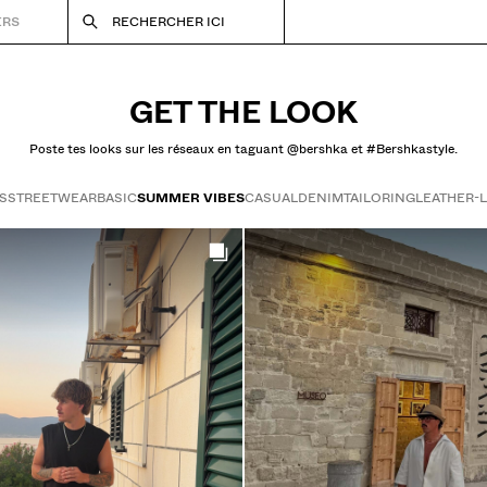
ERS
RECHERCHER ICI
GET THE LOOK
Poste tes looks sur les réseaux en taguant @bershka et #Bershkastyle.
S
STREETWEAR
BASIC
SUMMER VIBES
CASUAL
DENIM
TAILORING
LEATHER-
Get the look