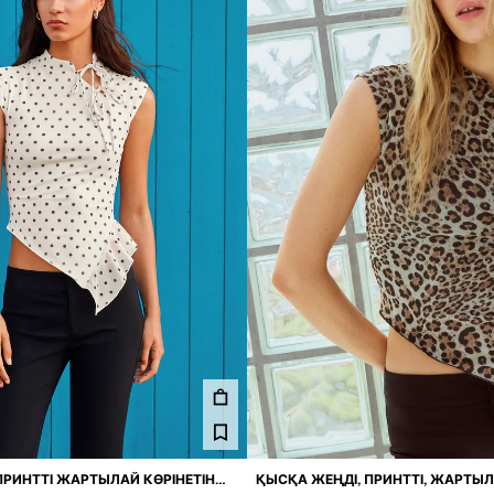
ПРИНТТІ ЖАРТЫЛАЙ КӨРІНЕТІН
ҚЫСҚА ЖЕҢДІ, ПРИНТТІ, ЖАРТЫЛ