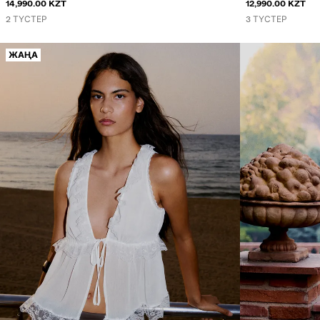
14,990.00 KZT
МАТАДАН ТІГІЛ
12,990.00 KZT
2 ТҮСТЕР
3 ТҮСТЕР
ЖАҢА