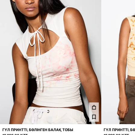
ГҮЛ ПРИНТТІ, БӨЛІНГЕН БАЛАҚ ТОБЫ
ГҮЛ ПРИНТТІ, Б