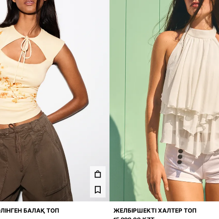
ӨЛІНГЕН БАЛАҚ ТОП
ЖЕЛБІРШЕКТІ ХАЛТЕР ТОП