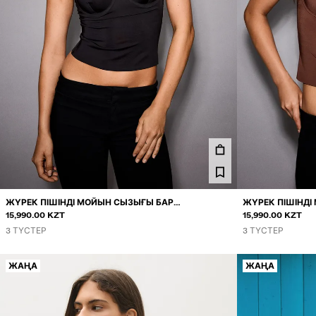
ЖҮРЕК ПІШІНДІ МОЙЫН СЫЗЫҒЫ БАР
ЖҮРЕК ПІШІНД
АСПАБАУЛЫ ТОП
15,990.00 KZT
15,990.00 KZT
3 ТҮСТЕР
3 ТҮСТЕР
ЖАҢА
ЖАҢА