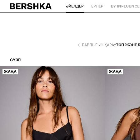
ӘЙЕЛДЕР
ЕРЛЕР
BY INFLUENCE
Басты бетке оралу
БАРЛЫҒЫН ҚАРАУ
ТОП ЖӘНЕ 
СҮЗГІ
ЖАҢА
ЖАҢА