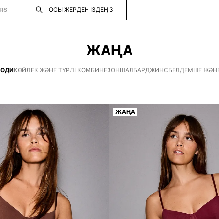
RS
ОСЫ ЖЕРДЕН ІЗДЕҢІЗ
ЖАҢА
БОДИ
КӨЙЛЕК ЖӘНЕ ТҮРЛІ КОМБИНЕЗОН
ШАЛБАР
ДЖИНС
БЕЛДЕМШЕ ЖӘН
ЖАҢА