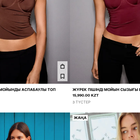
І МОЙЫНДЫ АСПАБАУЛЫ ТОП
ЖҮРЕК ПІШІНДІ МОЙЫН СЫЗЫҒЫ 
АСПАБАУЛЫ ТОП
15,990.00 KZT
3 ТҮСТЕР
ЖАҢА