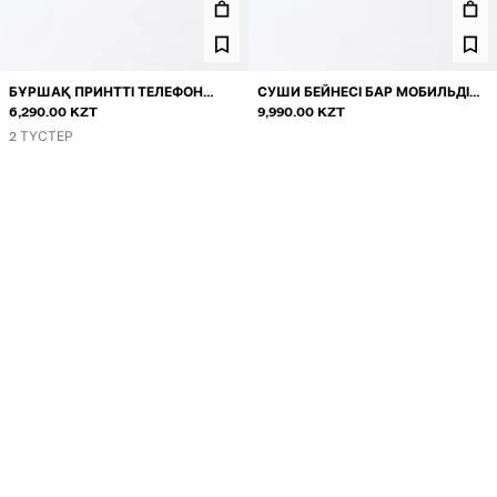
БҰРШАҚ ПРИНТТІ ТЕЛЕФОН
СУШИ БЕЙНЕСІ БАР МОБИЛЬДІ
ТЫСЫ
6,290.00 KZT
ТЕЛЕФОН ТЫСЫ
9,990.00 KZT
2 ТҮСТЕР