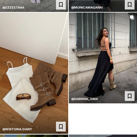
@ZZZEETAAA
@MONICAMAGANAI
@SABRINA_GMX
@WIKTORIA.DIARY