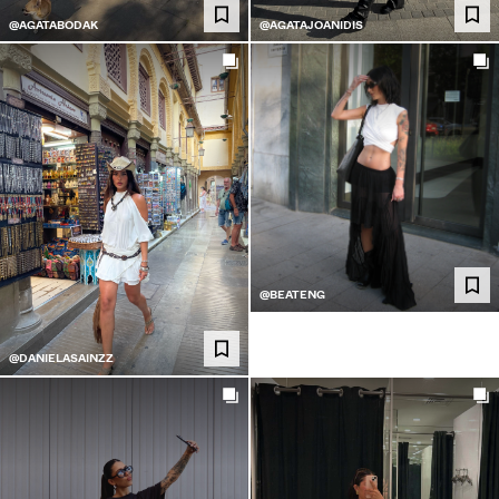
@AGATABODAK
@AGATAJOANIDIS
@BEATENG
@DANIELASAINZZ