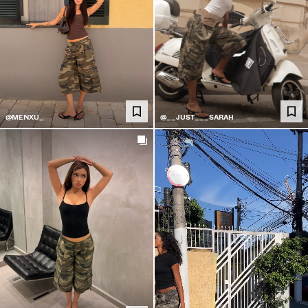
@MENXU_
@__JUST___SARAH