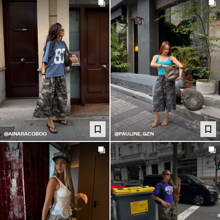
@AINARACOBOO
@PAULINE.QZN