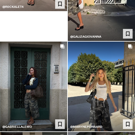
@R0CKALET4
@GALIZAGIOVANNA
@GABRIELLALEMO
@MARYNEPONSARD