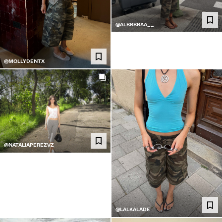
@ALBBBBAA__
@MOLLYDENTX
@NATALIAPEREZVZ
@LALKALADE