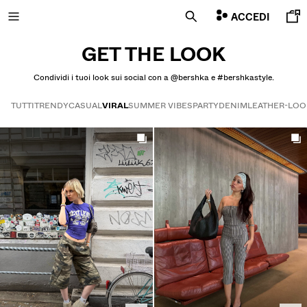
ACCEDI
GET THE LOOK
Condividi i tuoi look sui social con a @bershka e #bershkastyle.
NOVITÀ
TUTTI
TRENDY
CASUAL
VIRAL
SUMMER VIBES
PARTY
DENIM
LEATHER-LOO
Get the look
VISUALIZZA TUTTO
MAGLIETTE E POLO
PANTALONI
JEANS
BERMUDA
FELPE
CAMICIE
GIUBBOTTI
PULLOVER E CARDIGAN
TWIN SETS
SWIMWEAR