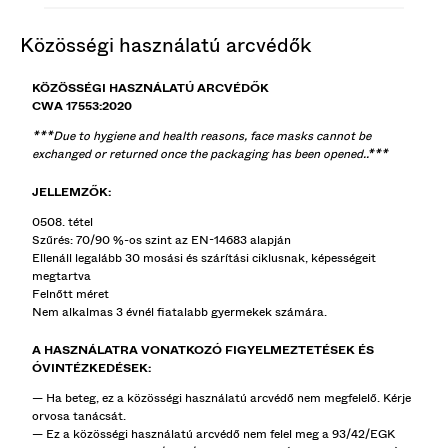
közösségi használatú arcvédők
KÖZÖSSÉGI HASZNÁLATÚ ARCVÉDŐK
CWA 17553:2020
***Due to hygiene and health reasons, face masks cannot be
exchanged or returned once the packaging has been opened..***
JELLEMZŐK:
0508. tétel
Szűrés: 70/90 %-os szint az EN-14683 alapján
Ellenáll legalább 30 mosási és szárítási ciklusnak, képességeit
megtartva
Felnőtt méret
Nem alkalmas 3 évnél fiatalabb gyermekek számára.
A HASZNÁLATRA VONATKOZÓ FIGYELMEZTETÉSEK ÉS
ÓVINTÉZKEDÉSEK:
— Ha beteg, ez a közösségi használatú arcvédő nem megfelelő. Kérje
orvosa tanácsát.
— Ez a közösségi használatú arcvédő nem felel meg a 93/42/EGK