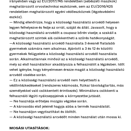
irányelvben vagy az EU/2017/745 rendeletben (sebészeti maszkok)
meghatározott orvostechnikai eszköznek, sem az EU/2016/425
rendeletben meghatározott egyéni védőeszköznek (légzésvédelmi
eszköz).
— Mindig ellenőrizze, hogy a közösségi használatú arcvédő helyesen
legyen felhelyezve és fedje az orrát, száját és állát. Javasolt, hogy a
közösségi használatú arcvédőt a csupasz bőrén viselje; a szakáll a
meghatározott szintek alá csökkentheti a szűrés hatékonyságát.
—A közösségi használatú arcvédő használata 3 évesnél fiatalabb
gyermekek számára nem alkalmas. Ajánlott a 3 és 12 év közötti
gyermekek felügyelete a közösségi használatú arcvédő használata
során. Alkalmatlannak minősül az a közösségi használatú arcvédő,
mely az első használatkor akadályozza a felhasználót a légzésben. Időt
vehet igénybe, hogy kényelmesen érezze magát a közösségi használatú
arcvédő viselése során.
— Ez a közösségi használatú arcvédő nem helyettesíti a
védőintézkedéseket (rendszeres kézmosás, fizikai távolságtartás, más
személyekkel való csökkentett érintkezés). Minimálisra csökkenti a
felhasználó légúti nyálcseppjeinek a környezetbe jutását.
— Ne használja erőteljes mozgás végzése során.
— A károsodás első jeleinél hagyja abba a termék használatát.
— Ne használjon vegytisztítást és öblítőt.
— A közösségi használatú arcvédőt minden használat után mossa ki.
MOSÁSI UTASÍTÁSOK: