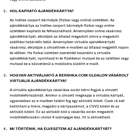
HOL KAPHATÓ AJÁNDÉKKÁRTYA?
Az Inditex csoport bármelyik (fizikai vagy online) üzletében.
Az
ajándékkártya az Inditex csoport bármelyik fizikai vagy online
üzletében kapható és felhasználható: Amennyiben online vásárolsz
ajándékkártyát, elküldjük az általad megadott címre a megadott
szállítási határidőn belül. Amennyiben virtuális ajándékkártyát
vásárolsz, elküldjük a címzettnek e-mailben az általad megjelölt napon
és időben. Ha fizikai üzletben szeretnéd használni a virtuális
ajándékkártyát, nyomtasd ki és fizetéskor mutasd be az üzletben vagy
mutasd be a közvetlenül a mobilodra küldött e-mailt.
HOGYAN AKTIVÁLHATÓ A BERSHKA.COM OLDALON VÁSÁROLT
VIRTUÁLIS AJÁNDÉKKÁRTYA?
A virtuális ajándékkártya vásárlása során kérni fogjuk a címzett
mobiltelefonszámát. Amikor a címzett megkapja a virtuális kártyát,
ugyanabban az e-mailben találni fog egy aktiváló linket. Csak rá kell
kattintani a linkre, megadni a kártyaszámot, a CVV2 kódot és az
aktiváló kódot. Ez az aktiváló kód a vásárlás során megadott
mobiltelefonszám utolsó 4 számjegye lesz.
Itt
is aktiválható.
MI TÖRTÉNIK, HA ELVESZTEM AZ AJÁNDÉKKÁRTYÁT?