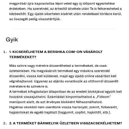
megpróbál újra kapcsolatba lépni veled egy új időpont egyeztetése
érdekében. Ha szeretnéd, az értesítő átvétele után Te is felkeresheted a
kézbesítőt. Egy újabb sikertelen kísérlet után rendelésed törlésre kerül,
az összegét pedig visszatérítjük.
gyik
1. KICSERÉLHETEM A BERSHKA.COM-ON VÁSÁROLT
TERMÉKEKET?
Más színre vagy méretre átcserélheted a termékeket, de csak
üzleteinkben. Ha megvásárolt terméked egy másikra szeretnéd
átcserélni, vissza kell küldened, majd egy újabb online vásárlást kell
végrehajtanod. Ugyanez az eljárás vonatkozik az otthonról átcserélt
méretekre és színekre is.
A terméket kifogástalan állapotban és az eredeti blokkjával együtt kell
hozzánk visszajuttatni. Számládat kinyomtathatod a „Fiókom”
menüpont alatt, és azt érvényes blokként felhasználhatod.
Higiéniai okokból nem cserélünk vissza harisnyát, zoknit, fülbevalót,
hajpántokat és egyéb hajdíszt (hajgumit, copfot, hajkötőt, stb.).
2. A TERMÉKET BÁRMELYIK ÜZLETBEN VISSZACSERÉLHETEM?