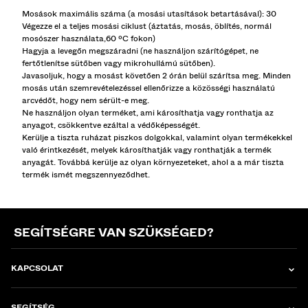
Mosások maximális száma (a mosási utasítások betartásával): 30
Végezze el a teljes mosási ciklust (áztatás, mosás, öblítés, normál
mosószer használata,60 ºC fokon)
Hagyja a levegőn megszáradni (ne használjon szárítógépet, ne
fertőtlenítse sütőben vagy mikrohullámú sütőben).
Javasoljuk, hogy a mosást követően 2 órán belül szárítsa meg. Minden
mosás után szemrevételezéssel ellenőrizze a közösségi használatú
arcvédőt, hogy nem sérült-e meg.
Ne használjon olyan terméket, ami károsíthatja vagy ronthatja az
anyagot, csökkentve ezáltal a védőképességét.
Kerülje a tiszta ruházat piszkos dolgokkal, valamint olyan termékekkel
való érintkezését, melyek károsíthatják vagy ronthatják a termék
anyagát. Továbbá kerülje az olyan környezeteket, ahol a a már tiszta
termék ismét megszennyeződhet.
SEGÍTSÉGRE VAN SZÜKSÉGED?
KAPCSOLAT
SEGÍTSÉG