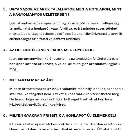
UGYANAZOK AZ ÁRUK TALÁLHATÓK MEG A HONLAPON, MINT
A HAGYOMÁNYOS ÜZLETEKBEN?
Igen. Azonban az is megeshet, hogy az üzletből hamarabb elfogy egy
termék, mint a honlapról, vagy fordítva, ezért minden egyes tételnél
megtalálod a „Legközelebbi üzlet” opciót, ahol ellenőrizheted a termék
elérhetőségét az általad választott üzletben.
AZ OFFLINE ÉS ONLINE ÁRAK MEGEGYEZNEK?
Igen, ám amennyiben különbség lenne az árcédulán feltűntetett és a
honlapon látható ár között, a valódi ár mindig az árcédulával egyezik
meg.
MIT TARTALMAZ AZ ÁR?
Minden ár tartalmazza az ÁFA-t valamint más helyi adókat, azonban a
szállítási költségeket nem. Ezeket a kosárnál külön tekintheted meg.
Ne feledd, hogy nem kell szállítási költséget fizetnek akkor, ha a
kézbesítést egyik üzletünkbe kéred.
MILYEN GYAKRAN FRISSÍTIK A HONLAPOT ÚJ ELEMEKKEL?
Kétszer a héten új elemek kerülnek fel a honlapra: Szerdán és Pénteken.
Hogy megnézhesd ezeket a termékeket, nyisd meg az „Új” alatti listát