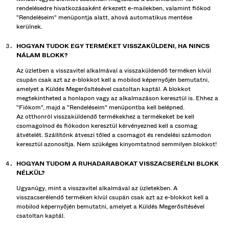
rendelésedre hivatkozásaként érkezett e-mailekben, valamint fiókod
"Rendeléseim" menüpontja alatt, ahová automatikus mentése
kerülnek.
HOGYAN TUDOK EGY TERMÉKET VISSZAKÜLDENI, HA NINCS
NÁLAM BLOKK?
Az üzletben a visszavitel alkalmával a visszaküldendő terméken kívül
csupán csak azt az e-blokkot kell a mobilod képernyőjén bemutatni,
amelyet a Küldés Megerősítésével csatoltan kaptál. A blokkot
megtekintheted a honlapon vagy az alkalmazáson keresztül is. Ehhez a
"Fiókom", majd a "Rendeléseim" menüpontba kell belépned.
Az otthonról visszaküldendő termékekhez a termékeket be kell
csomagolnod és fiókodon keresztül kérvényezned kell a csomag
átvételét. Szállítónk átveszi tőled a csomagot és rendelési számodon
keresztül azonosítja. Nem szükéges kinyomtatnod semmilyen blokkot!
HOGYAN TUDOM A RUHADARABOKAT VISSZACSERÉLNI BLOKK
NÉLKÜL?
Ugyanúgy, mint a visszavitel alkalmával az üzletekben. A
visszacserélendő terméken kívül csupán csak azt az e-blokkot kell a
mobilod képernyőjén bemutatni, amelyet a Küldés Megerősítésével
csatoltan kaptál.