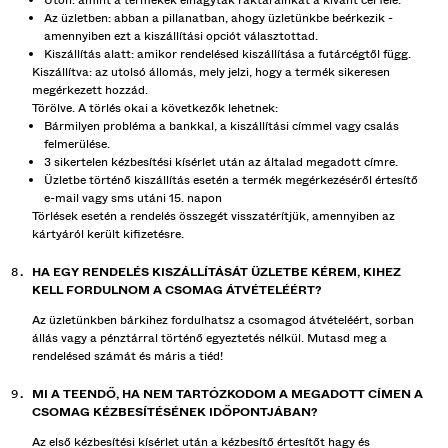
Úton: amint a termékek elhagyták raktárainkat a kívánt cél felé.
Az üzletben: abban a pillanatban, ahogy üzletünkbe beérkezik -
amennyiben ezt a kiszállítási opciót választottad.
Kiszállítás alatt: amikor rendelésed kiszállítása a futárcégtől függ.
Kiszállítva: az utolsó állomás, mely jelzi, hogy a termék sikeresen
megérkezett hozzád.
Törölve. A törlés okai a következők lehetnek:
Bármilyen probléma a bankkal, a kiszállítási címmel vagy csalás
felmerülése.
3 sikertelen kézbesítési kísérlet után az általad megadott címre.
Üzletbe történő kiszállítás esetén a termék megérkezéséről értesítő
e-mail vagy sms utáni 15. napon
Törlések esetén a rendelés összegét visszatérítjük, amennyiben az
kártyáról került kifizetésre.
HA EGY RENDELÉS KISZÁLLÍTÁSÁT ÜZLETBE KÉREM, KIHEZ
KELL FORDULNOM A CSOMAG ÁTVÉTELÉÉRT?
Az üzletünkben bárkihez fordulhatsz a csomagod átvételéért, sorban
állás vagy a pénztárral történő egyeztetés nélkül. Mutasd meg a
rendelésed számát és máris a tiéd!
MI A TEENDŐ, HA NEM TARTÓZKODOM A MEGADOTT CÍMEN A
CSOMAG KÉZBESÍTÉSÉNEK IDŐPONTJÁBAN?
Az első kézbesítési kísérlet után a kézbesítő értesítőt hagy és