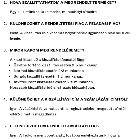
HOVA SZÁLLÍTTATHATOM A MEGRENDELT TERMÉKET?
Egyik üzletünkbe, lakcímedre, munkahelyi címedre.
KÜLÖNBÖZHET A RENDELTETÉSI PIAC A FELADÁSI PIAC?
Nem. A kiszállítás és a vásárlás helyszínének ugyanazon piac belül kell
lennie.
MIKOR KAPOM MEG RENDELÉSEMET?
A kiszállítási idő a kiszállítás típusától függ:
Üzletbe történő kiszállítás esetén 3-5 munkanap.
Normál kiszállítás esetén 2-3 munkanap.
Sürgős kiszállítás esetén 1-2 munkanap.
Átvételi Pont kiszállítás esetén 2-5 munkanap.
Hosszabb kiszállítási idő a leárazás időszakában.
KÜLÖNBÖZHET A KISZÁLLÍTÁSI CÍM A SZÁMLÁZÁSI CÍMTŐL?
Igen. A vásárlási folyamat során a regisztrációkor megadott címtől
eltérő címet is megadhatsz.
ELLENŐRIZHETEM RENDELÉSEM ÁLLAPOTÁT?
Igen. A Fiókom menüpont alatt, továbbá emlékeztetünk, hogy a