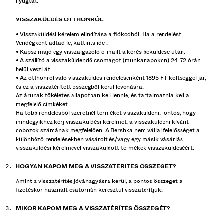
nyugtát.
BEST SELLERS
KÜLÖNLEGES PROJEKTEK
VISSZAKÜLDÉS OTTHONRÓL
BERSHKA MUSIC
• Visszaküldési kérelem elindítása a fiókodból. Ha a rendelést
Vendégként adtad le, kattints
ide
.
SZEMÉLYRE SZABÁS: YOUR FAN ERA
• Kapsz majd egy visszaigazoló e-mailt a kérés beküldése után.
• A szállító a visszaküldendő csomagot (munkanapokon) 24-72 órán
belül veszi át.
TÖBBMÁRKÁS AJÁNDÉKKÁRTYA
NEWSLETTER
SEGÍTSÉG
• Az otthonról való visszaküldés rendelésenként 1895 FT költséggel jár,
és ez a visszatérített összegből kerül levonásra.
Az árunak tökéletes állapotban kell lennie, és tartalmaznia kell a
megfelelő címkéket.
Ha több rendelésből szeretnél terméket visszaküldeni, fontos, hogy
mindegyikhez kérj visszaküldési kérelmet, a visszaküldeni kívánt
dobozok számának megfelelően. A Bershka nem vállal felelősséget a
különböző rendelésekben vásárolt és/vagy egy másik vásárlás
visszaküldési kérelmével visszaküldött termékek visszaküldéséért.
HOGYAN KAPOM MEG A VISSZATÉRÍTÉS ÖSSZEGÉT?
Amint a visszatérítés jóváhagyásra kerül, a pontos összeget a
fizetéskor használt csatornán keresztül visszatérítjük.
MIKOR KAPOM MEG A VISSZATÉRÍTÉS ÖSSZEGÉT?