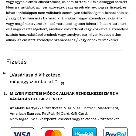
vagy egyéb elemek ellenőrzésére, és nem tartozunk felelősséggel ezekért.
Nem garantáljuk az ilyen szövegek vagy egyéb elemek jogszerűségét, és
következésképpen nem vállalunk semmilyen felelősséget a felhasználó és
/ vagy bármilyen más harmadik fél - akár magánszemélyek, akár állami
vagy magánszervezetek - számára esetlegesen felmerülő azon károkért
és / vagy veszteségekért, amelyek közvetlenül vagy közvetve a személyre
szabás használatából erednek vagy amelyek bármilyen kapcsolatban
állnak az említett személyre szabással és / vagy ennek termékeivel.
fizetés
„Vásárlásaid kifizetése
még egyszerűbb lett”
MILYEN FIZETÉSI MÓDOK ÁLLNAK RENDELKEZÉSEMRE A
VÁSÁRLÁS BEFEJEZTÉVEL?
Az alábbi kártyákkal fizethetsz: Visa, Visa Electron, MasterCard,
American Express, PayPal, IN Card, Gift Card.
Nem fogadunk el készpénzt, csekket vagy telefonos kifizetéseket.