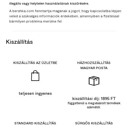
illegális vagy helytelen használatának kiszűrésére.
A bershka.com fenntartja magának a jogot, hogy kapcsolatba lépjen
veled a szükséges információk érdekében, amennyiben a fizetéssel
bármilyen probléma merülne fel.
kiszállítás
KISZÁLLÍTÁS AZ ÜZLETBE
HÁZHOZSZÁLLÍTÁS
MAGYAR POSTA
teljesen ingyenes
kiszállítási díj: 1895 FT
függetlenül a megvásárolt termékek
számától.
STANDARD KISZÁLLÍTÁS
SÜRGŐS KISZÁLLÍTÁS