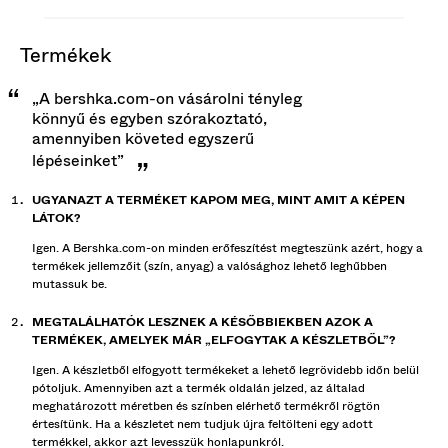
termékek
„A bershka.com-on vásárolni tényleg
könnyű és egyben szórakoztató,
amennyiben követed egyszerű
lépéseinket”
UGYANAZT A TERMÉKET KAPOM MEG, MINT AMIT A KÉPEN
LÁTOK?
Igen. A Bershka.com-on minden erőfeszítést megteszünk azért, hogy a
termékek jellemzőit (szín, anyag) a valósághoz lehető leghűbben
mutassuk be.
MEGTALÁLHATÓK LESZNEK A KÉSŐBBIEKBEN AZOK A
TERMÉKEK, AMELYEK MÁR „ELFOGYTAK A KÉSZLETBŐL”?
Igen. A készletből elfogyott termékeket a lehető legrövidebb időn belül
pótoljuk. Amennyiben azt a termék oldalán jelzed, az általad
meghatározott méretben és színben elérhető termékről rögtön
értesítünk. Ha a készletet nem tudjuk újra feltölteni egy adott
termékkel, akkor azt levesszük honlapunkról.