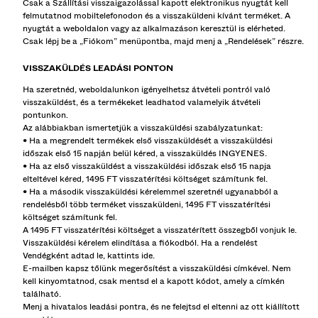
Csak a Szállítási visszaigazolással kapott elektronikus nyugtát kell
felmutatnod mobiltelefonodon és a visszaküldeni kívánt terméket. A
FARMEREK
nyugtát a weboldalon vagy az alkalmazáson keresztül is elérheted.
Csak lépj be a „Fiókom” menüpontba, majd menj a „Rendelések” részre.
BERMUDÁK
VISSZAKÜLDÉS LEADÁSI PONTON
PULÓVEREK
Ha szeretnéd, weboldalunkon igényelhetsz átvételi pontról való
INGEK
visszaküldést, és a termékeket leadhatod valamelyik átvételi
pontunkon.
PULÓVEREK ÉS KARDIGÁNOK
Az alábbiakban ismertetjük a visszaküldési szabályzatunkat:
• Ha a megrendelt termékek első visszaküldését a visszaküldési
TWIN SETS
időszak első 15 napján belül kéred, a visszaküldés INGYENES.
• Ha az első visszaküldést a visszaküldési időszak első 15 napja
FÜRDŐRUHÁK
elteltével kéred, 1495 FT visszatérítési költséget számítunk fel.
• Ha a második visszaküldési kérelemmel szeretnél ugyanabból a
rendelésből több terméket visszaküldeni, 1495 FT visszatérítési
költséget számítunk fel.
CIPŐK
A 1495 FT visszatérítési költséget a visszatérített összegből vonjuk le.
Visszaküldési kérelem elindítása a fiókodból. Ha a rendelést
KIEGÉSZÍTŐK
Vendégként adtad le, kattints
ide
.
E-mailben kapsz tőlünk megerősítést a visszaküldési címkével. Nem
AJÁNLOTT TERMÉKEK
kell kinyomtatnod, csak mentsd el a kapott kódot, amely a címkén
található.
COLLABORATIONS®
Menj a hivatalos leadási pontra, és ne felejtsd el eltenni az ott kiállított