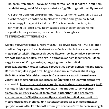
Ha bármilyen okból kifolyólag olyan termék érkezik hozzád, amit nem
rendeltél meg, vedd fel a kapcsolatot az ügyfélszolgálati osztályunkkal.
A Bershka.com-on előfordulhat, hogy a termékleírásra, árra vagy az
elérhetőségre vonatkozó tájékoztató véletlenül gépelési hibát,
elírást vagy kihagyást tartalmaz. Előre is elnézést kérünk, és
fenntartjuk a jogot arra, hogy ezeket előzetes értesítés nélkül
kijavítsuk, még akkor is, ha a rendelés már megtör ént.
TESTRESZABOTT TERMÉKEK
Kérjük, vegye figyelembe, hogy műszaki és egyéb rajtunk kívül álló okok
miatt a tényleges színek, textúrák és méretek eltérhetnek a képernyőn
megjelenítettektől. Ugyancsak vegye figyelembe, hogy mivel személyre
szabott ruhadarabokról van szó, a termékeket nem lehet visszaküldeni
vagy kicserélni. Ön garantálja, hogy jogosult a termékek
testreszabásának részét képező szövegek és egyéb elemek használatára.
Bár fenntartjuk a jogot arra, hogy elutasítsuk a testreszabást vagy
töröljük a jelen feltételeket megsértő személyre szabott termékekre
vonatkozó megrendeléseket, kizárólag Ön felelős az igényelt személyre
szabásért.
Amennyiben azt észleljük, hogy a testreszabás nem megfelelő,
harmadik felek tulajdonában lévő vagy más módon törvényellenes
elemekből áll vagy ilyeneket tartalmaz, elutasíthatjuk a személyre
szabást vagy törölhetjük a személyre szabott termékekre vonatkozó
megrendeléseket
. Nem vállunk kötelezettséget az ezen szolgáltatást
igénybe vevők által létrehozott személyre szabás részét képező szövegek