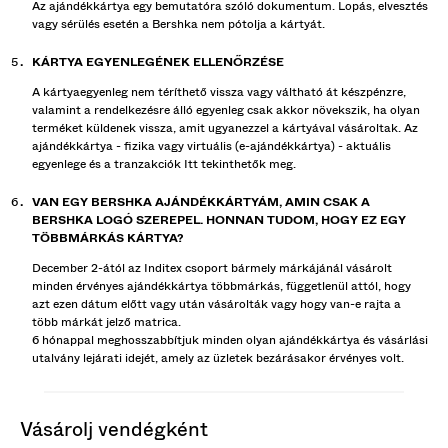
Az ajándékkártya egy bemutatóra szóló dokumentum. Lopás, elvesztés
vagy sérülés esetén a Bershka nem pótolja a kártyát.
KÁRTYA EGYENLEGÉNEK ELLENŐRZÉSE
A kártyaegyenleg nem téríthető vissza vagy váltható át készpénzre,
valamint a rendelkezésre álló egyenleg csak akkor növekszik, ha olyan
terméket küldenek vissza, amit ugyanezzel a kártyával vásároltak. Az
ajándékkártya - fizika vagy virtuális (e-ajándékkártya) - aktuális
egyenlege és a tranzakciók
Itt
tekinthetők meg.
VAN EGY BERSHKA AJÁNDÉKKÁRTYÁM, AMIN CSAK A
BERSHKA LOGÓ SZEREPEL. HONNAN TUDOM, HOGY EZ EGY
TÖBBMÁRKÁS KÁRTYA?
December 2-ától az Inditex csoport bármely márkájánál vásárolt
minden érvényes ajándékkártya többmárkás, függetlenül attól, hogy
azt ezen dátum előtt vagy után vásárolták vagy hogy van-e rajta a
több márkát jelző matrica.
6 hónappal meghosszabbítjuk minden olyan ajándékkártya és vásárlási
utalvány lejárati idejét, amely az üzletek bezárásakor érvényes volt.
vásárolj vendégként