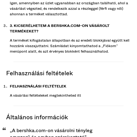
Igen, amennyiben az üzlet ugyanabban az országban található, ahol a
vásárlást végezted, és rendelkezik azzal a részleggel (férfi vagy női)
ahonnan a terméket választottad.
3. KICSERÉLHETEM A BERSHKA.COM-ON VÁSÁROLT
TERMÉKEKET?
A terméket kifogástalan állapotban és az eredeti blokkjával együtt kell
hozzánk visszajuttatni. Számládat kinyomtathatod a „Fiókom”
menüpont alatt, és azt érvényes blokként felhasználhatod.
felhasználási feltételek
FELHASZNÁLÁSI FELTÉTELEK
A vásárlási feltételeket megtekintheted
itt
általános információk
„A bershka.com-on vásárolni tényleg