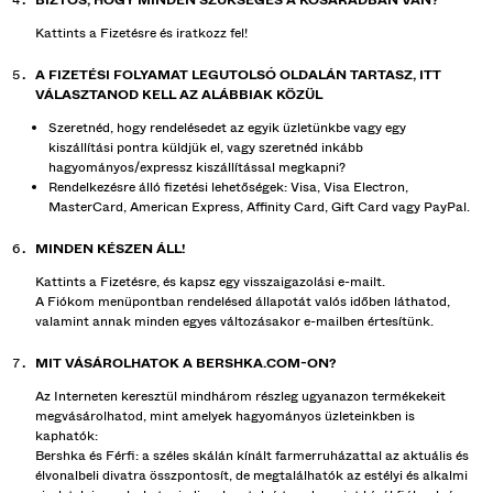
BIZTOS, HOGY MINDEN SZÜKSÉGES A KOSARADBAN VAN?
Kattints a Fizetésre és iratkozz fel!
A FIZETÉSI FOLYAMAT LEGUTOLSÓ OLDALÁN TARTASZ, ITT
VÁLASZTANOD KELL AZ ALÁBBIAK KÖZÜL
Szeretnéd, hogy rendelésedet az egyik üzletünkbe vagy egy
kiszállítási pontra küldjük el, vagy szeretnéd inkább
hagyományos/expressz kiszállítással megkapni?
Rendelkezésre álló fizetési lehetőségek: Visa, Visa Electron,
MasterCard, American Express, Affinity Card, Gift Card vagy PayPal.
MINDEN KÉSZEN ÁLL!
Kattints a Fizetésre, és kapsz egy visszaigazolási e-mailt.
A Fiókom menüpontban rendelésed állapotát valós időben láthatod,
valamint annak minden egyes változásakor e-mailben értesítünk.
MIT VÁSÁROLHATOK A BERSHKA.COM-ON?
Az Interneten keresztül mindhárom részleg ugyanazon termékekeit
megvásárolhatod, mint amelyek hagyományos üzleteinkben is
kaphatók:
Bershka és Férfi: a széles skálán kínált farmerruházattal az aktuális és
élvonalbeli divatra összpontosít, de megtalálhatók az estélyi és alkalmi