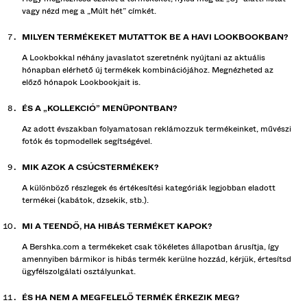
vagy nézd meg a „Múlt hét” címkét.
MILYEN TERMÉKEKET MUTATTOK BE A HAVI LOOKBOOKBAN?
A Lookbokkal néhány javaslatot szeretnénk nyújtani az aktuális
hónapban elérhető új termékek kombinációjához. Megnézheted az
előző hónapok Lookbookjait is.
ÉS A „KOLLEKCIÓ” MENÜPONTBAN?
Az adott évszakban folyamatosan reklámozzuk termékeinket, művészi
fotók és topmodellek segítségével.
MIK AZOK A CSÚCSTERMÉKEK?
A különböző részlegek és értékesítési kategóriák legjobban eladott
termékei (kabátok, dzsekik, stb.).
MI A TEENDŐ, HA HIBÁS TERMÉKET KAPOK?
A Bershka.com a termékeket csak tökéletes állapotban árusítja, így
amennyiben bármikor is hibás termék kerülne hozzád, kérjük, értesítsd
ügyfélszolgálati osztályunkat.
ÉS HA NEM A MEGFELELŐ TERMÉK ÉRKEZIK MEG?