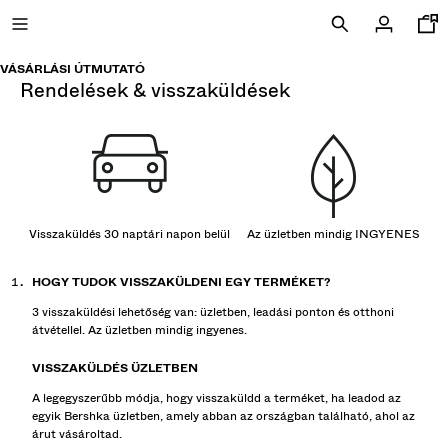
VÁSÁRLÁSI ÚTMUTATÓ
rendelések & visszaküldések
A LEÁRÁS UTOLSÓ NAPJAI
ÚJ KOLLEKCIÓ
Visszaküldés 30 naptári napon belül
Az üzletben mindig INGYENES
ÚJDONSÁGOK
HOGY TUDOK VISSZAKÜLDENI EGY TERMÉKET?
COMBO WINS %
3 visszaküldési lehetőség van: üzletben, leadási ponton és otthoni
átvétellel. Az üzletben mindig ingyenes.
MINDET MEGNÉZEM
KÖNNYŰ KABÁTOK
VISSZAKÜLDÉS ÜZLETBEN
A legegyszerűbb módja, hogy visszaküldd a terméket, ha leadod az
PÓLÓK ÉS PÓLÓINGEK
egyik Bershka üzletben, amely abban az országban található, ahol az
árut vásároltad.
NADRÁGOK