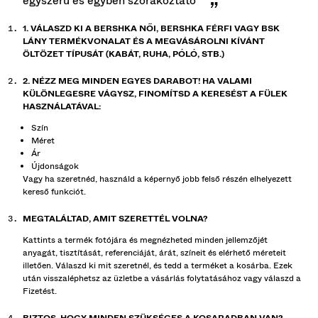
egyszerű és egyben szórakoztató”
1. VÁLASZD KI A BERSHKA NŐI, BERSHKA FÉRFI VAGY BSK
LÁNY TERMÉKVONALAT ÉS A MEGVÁSÁROLNI KÍVÁNT
ÖLTÖZET TÍPUSÁT (KABÁT, RUHA, PÓLÓ, STB.)
2. NÉZZ MEG MINDEN EGYES DARABOT! HA VALAMI
KÜLÖNLEGESRE VÁGYSZ, FINOMÍTSD A KERESÉST A FÜLEK
HASZNÁLATÁVAL:
Szín
Méret
Ár
Újdonságok
Vagy ha szeretnéd, használd a képernyő jobb felső részén elhelyezett
kereső funkciót.
MEGTALÁLTAD, AMIT SZERETTÉL VOLNA?
Kattints a termék fotójára és megnézheted minden jellemzőjét
anyagát, tisztítását, referenciáját, árát, színeit és elérhető méreteit
illetően. Válaszd ki mit szeretnél, és tedd a terméket a kosárba. Ezek
után visszaléphetsz az üzletbe a vásárlás folytatásához vagy válaszd a
Fizetést.