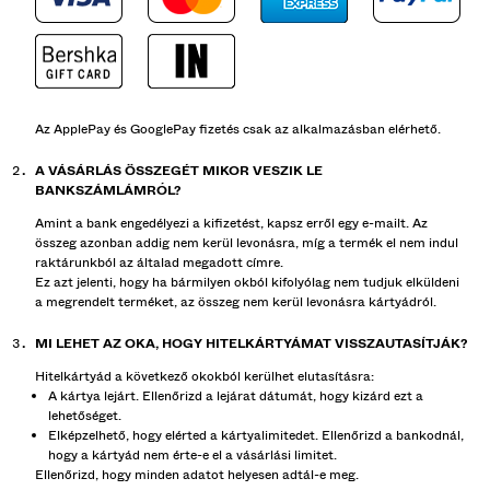
Az ApplePay és GooglePay fizetés csak az alkalmazásban elérhető.
A VÁSÁRLÁS ÖSSZEGÉT MIKOR VESZIK LE
BANKSZÁMLÁMRÓL?
Amint a bank engedélyezi a kifizetést, kapsz erről egy e-mailt. Az
összeg azonban addig nem kerül levonásra, míg a termék el nem indul
raktárunkból az általad megadott címre.
Ez azt jelenti, hogy ha bármilyen okból kifolyólag nem tudjuk elküldeni
a megrendelt terméket, az összeg nem kerül levonásra kártyádról.
MI LEHET AZ OKA, HOGY HITELKÁRTYÁMAT VISSZAUTASÍTJÁK?
Hitelkártyád a következő okokból kerülhet elutasításra:
A kártya lejárt. Ellenőrizd a lejárat dátumát, hogy kizárd ezt a
lehetőséget.
Elképzelhető, hogy elérted a kártyalimitedet. Ellenőrizd a bankodnál,
hogy a kártyád nem érte-e el a vásárlási limitet.
Ellenőrizd, hogy minden adatot helyesen adtál-e meg.