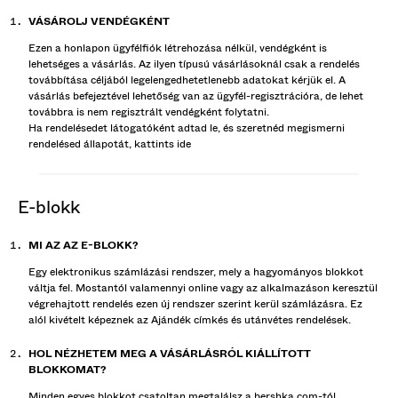
VÁSÁROLJ VENDÉGKÉNT
Ezen a honlapon ügyfélfiók létrehozása nélkül, vendégként is
lehetséges a vásárlás. Az ilyen típusú vásárlásoknál csak a rendelés
továbbítása céljából legelengedhetetlenebb adatokat kérjük el. A
vásárlás befejeztével lehetőség van az ügyfél-regisztrációra, de lehet
továbbra is nem regisztrált vendégként folytatni.
Ha rendelésedet látogatóként adtad le, és szeretnéd megismerni
rendelésed állapotát, kattints
ide
e-blokk
MI AZ AZ E-BLOKK?
Egy elektronikus számlázási rendszer, mely a hagyományos blokkot
váltja fel. Mostantól valamennyi online vagy az alkalmazáson keresztül
végrehajtott rendelés ezen új rendszer szerint kerül számlázásra. Ez
alól kivételt képeznek az Ajándék címkés és utánvétes rendelések.
HOL NÉZHETEM MEG A VÁSÁRLÁSRÓL KIÁLLÍTOTT
BLOKKOMAT?
Minden egyes blokkot csatoltan megtalálsz a bershka.com-tól