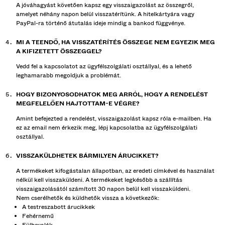
A jóváhagyást követően kapsz egy visszaigazolást az összegről,
amelyet néhány napon belül visszatérítünk. A hitelkártyára vagy
PayPal-ra történő átutalás ideje mindig a bankod függvénye.
MI A TEENDŐ, HA VISSZATÉRÍTÉS ÖSSZEGE NEM EGYEZIK MEG
A KIFIZETETT ÖSSZEGGEL?
Vedd fel a kapcsolatot az ügyfélszolgálati osztállyal, és a lehető
leghamarabb megoldjuk a problémát.
HOGY BIZONYOSODHATOK MEG ARRÓL, HOGY A RENDELÉST
MEGFELELŐEN HAJTOTTAM-E VÉGRE?
Amint befejezted a rendelést, visszaigazolást kapsz róla e-mailben. Ha
ez az email nem érkezik meg, lépj kapcsolatba az ügyfélszolgálati
osztállyal.
VISSZAKÜLDHETEK BÁRMILYEN ÁRUCIKKET?
A termékeket kifogástalan állapotban, az eredeti címkével és használat
nélkül kell visszaküldeni. A termékeket legkésőbb a szállítás
visszaigazolásától számított 30 napon belül kell visszaküldeni.
Nem cserélhetők és küldhetők vissza a következők:
A testreszabott árucikkek
Fehérnemű