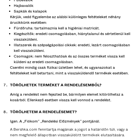
Fülbevalók
Hajbavalók
Sapkák és kalapok
Kérjük, vedd figyelembe az alábbi különleges feltételeket néhány
árucikkünk esetében:
Fürdőruha: tartalmaznia kell a higiéniai matricát.
Kiegészítők: eredeti csomagolásban, hiánytalanul és sértetlenül kell
visszaküldeni.
Illatszerek és szépségápolási cikkek: eredeti, lezárt csomagolásban
kell visszaküldeni.
Csomagok: nem feloszthatóak és az összes terméket vissza kell
küldeni az eredeti csomagolásban.
Cserélni mindig csak fizikai üzletben lehet, és ugyanazokat a
feltételeket kell betartani, mint a visszaküldendő termékek esetében.
TÖRÖLHETEK TERMÉKET A RENDELÉSEMBŐL?
Amíg a rendelést nem fejezted be, bármilyen elemet kitörölhetsz a
kosárból. Ellenkező esetben vissza kell vonnod a rendelést.
TÖRÖLHETEM A RENDELÉSEMET?
Igen. A „Fiókom” „Rendelési Előzmények” pontjánál.
A Bershka.com fenntartja magának a jogot a határidőn túli, vagy a
nem megfelelő állapotban visszaküldött termékek elutasítására.