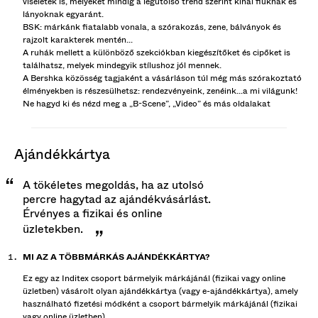
viseletek is, melyeket mindig a legutolsó trend szerint kínál fiúknak és
lányoknak egyaránt.
BSK: márkánk fiatalabb vonala, a szórakozás, zene, bálványok és
rajzolt karakterek mentén...
A ruhák mellett a különböző szekciókban kiegészítőket és cipőket is
találhatsz, melyek mindegyik stílushoz jól mennek.
A Bershka közösség tagjaként a vásárláson túl még más szórakoztató
élményekben is részesülhetsz: rendezvényeink, zenéink...a mi világunk!
Ne hagyd ki és nézd meg a „B-Scene”, „Video” és más oldalakat
ajándékkártya
A tökéletes megoldás, ha az utolsó
percre hagytad az ajándékvásárlást.
Érvényes a fizikai és online
üzletekben.
MI AZ A TÖBBMÁRKÁS AJÁNDÉKKÁRTYA?
Ez egy az Inditex csoport bármelyik márkájánál (fizikai vagy online
üzletben) vásárolt olyan ajándékkártya (vagy e-ajándékkártya), amely
használható fizetési módként a csoport bármelyik márkájánál (fizikai
vagy online üzletben).