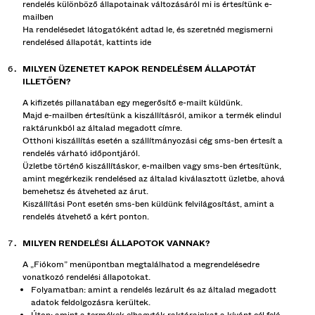
rendelés különböző állapotainak változásáról mi is értesítünk e-
mailben
Ha rendelésedet látogatóként adtad le, és szeretnéd megismerni
rendelésed állapotát, kattints
ide
MILYEN ÜZENETET KAPOK RENDELÉSEM ÁLLAPOTÁT
ILLETŐEN?
A kifizetés pillanatában egy megerősítő e-mailt küldünk.
Majd e-mailben értesítünk a kiszállításról, amikor a termék elindul
raktárunkból az általad megadott címre.
Otthoni kiszállítás esetén a szállítmányozási cég sms-ben értesít a
rendelés várható időpontjáról.
Üzletbe történő kiszállításkor, e-mailben vagy sms-ben értesítünk,
amint megérkezik rendelésed az általad kiválasztott üzletbe, ahová
bemehetsz és átveheted az árut.
Kiszállítási Pont esetén sms-ben küldünk felvilágosítást, amint a
rendelés átvehető a kért ponton.
MILYEN RENDELÉSI ÁLLAPOTOK VANNAK?
A „Fiókom” menüpontban megtalálhatod a megrendelésedre
vonatkozó rendelési állapotokat.
Folyamatban: amint a rendelés lezárult és az általad megadott
adatok feldolgozásra kerültek.