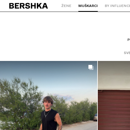
ŽENE
MUŠKARCI
BY INFLUENC
Natrag na početnu stranicu
P
SV