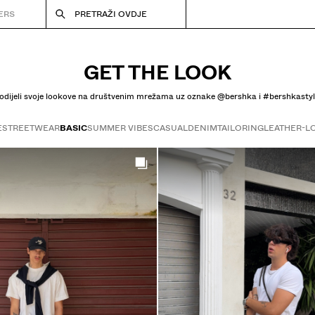
ERS
PRETRAŽI OVDJE
GET THE LOOK
odijeli svoje lookove na društvenim mrežama uz oznake @bershka i #bershkastyl
E
STREETWEAR
BASIC
SUMMER VIBES
CASUAL
DENIM
TAILORING
LEATHER-L
Get the look