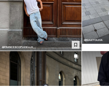
@SULEYOLDIA
@FRANCESCOPUZIELLO__