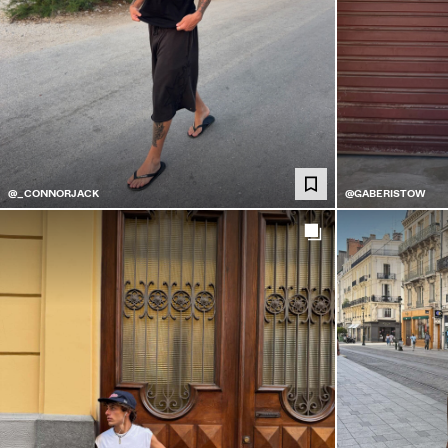
@_CONNORJACK
@GABERISTOW