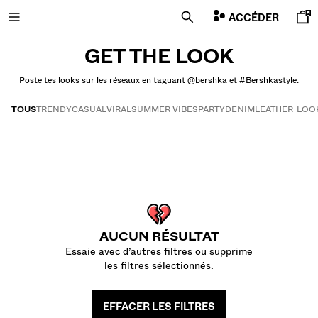
Bershkastyle | Bershka
ACCÉDER
GET THE LOOK
Poste tes looks sur les réseaux en taguant @bershka et #Bershkastyle.
NOUVEAUTÉS
TOUS
TRENDY
CASUAL
VIRAL
SUMMER VIBES
PARTY
DENIM
LEATHER-LOO
CURATED BY
Get the look
COMBO WINS %
TOUT VOIR
VESTES
AUCUN RÉSULTAT
T-SHIRTS ET POLOS
Essaie avec d’autres filtres ou supprime
PANTALONS
les filtres sélectionnés.
JEANS
BERMUDAS
EFFACER LES FILTRES
SWEATS