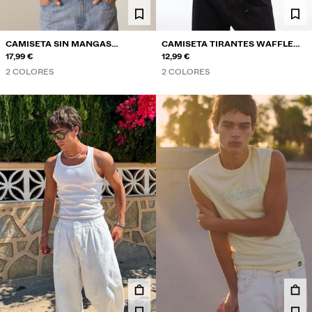
CAMISETA SIN MANGAS
CAMISETA TIRANTES WAFFLE
BORDADA
17,99 €
PRINT
12,99 €
2 COLORES
2 COLORES