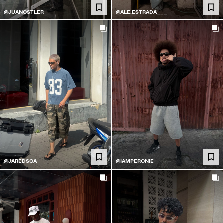
@JUANOSTLER
@ALE.ESTRADA___
@JAREDSOA
@IAMPERONIE