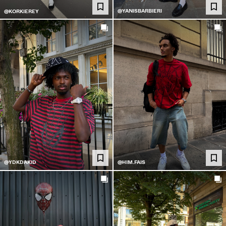
@YANISBARBIERI
@KORKIEREY
@YDKDAKID
@HIM.FAIS