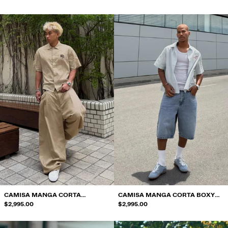
CAMISA MANGA CORTA
CAMISA MANGA CORTA BOXY
BORDADO
$2,995.00
BORDADO
$2,995.00