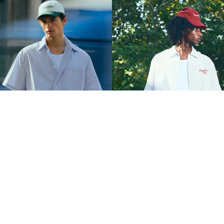
CAMISA MANGA CORTA BOXY
CAMISA MANGA CORTA BOXY
BORDADO
$2,995.00
BORDADO
$2,995.00