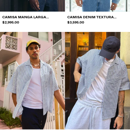
SUDADERAS
CAMISAS
CAMISA MANGA LARGA
CAMISA DENIM TEXTURA
BORDADO CUADROS
$2,995.00
CUADROS
$3,595.00
JERSÉIS Y CÁRDIGANS
BAÑADORES
ZAPATOS
ACCESORIOS
RECOMENDADOS
LO MÁS VENDIDO
PROYECTOS ESPECIALES
BERSHKA MUSIC