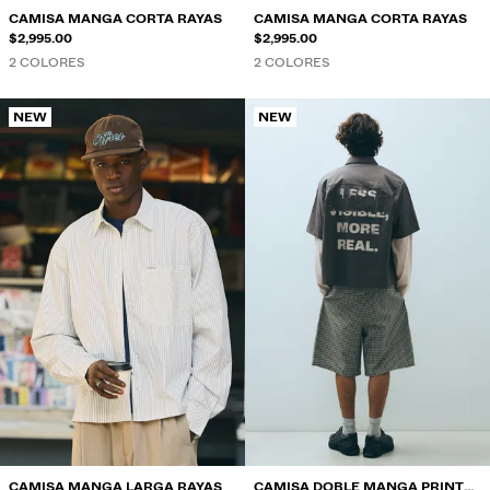
CAMISA MANGA CORTA RAYAS
CAMISA MANGA CORTA RAYAS
$2,995.00
$2,995.00
2 COLORES
2 COLORES
NEW
NEW
CAMISA MANGA LARGA RAYAS
CAMISA DOBLE MANGA PRINT